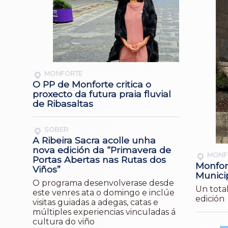
MONFORTE
O PP de Monforte critica o
proxecto da futura praia fluvial
de Ribasaltas
SOBER
A Ribeira Sacra acolle unha
nova edición da “Primavera de
MONF
Portas Abertas nas Rutas dos
Monfor
Viños”
Munici
O programa desenvolverase desde
Un total
este venres ata o domingo e inclúe
edición
visitas guiadas a adegas, catas e
múltiples experiencias vinculadas á
cultura do viño