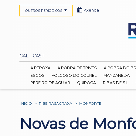
Axenda
OUTROS PERIÓDICOS
GAL
CAST
A PEROXA
A POBRA DE TRIVES
A POBRA DO B
ESGOS
FOLGOSO DO COUREL
MANZANEDA
PEREIRO DE AGUIAR
QUIROGA
RIBAS DE SIL
INICIO
>
RIBEIRASACRAXA
>
MONFORTE
Novas de Monf