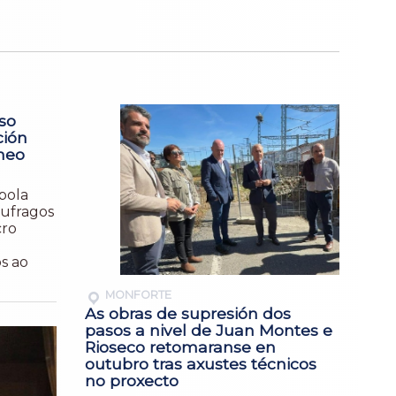
so
ción
neo
pola
áufragos
cro
s ao
MONFORTE
As obras de supresión dos
pasos a nivel de Juan Montes e
Rioseco retomaranse en
outubro tras axustes técnicos
no proxecto