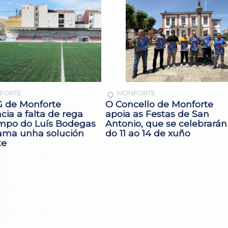
FORTE
MONFORTE
 de Monforte
O Concello de Monforte
ia a falta de rega
apoia as Festas de San
mpo do Luís Bodegas
Antonio, que se celebrarán
lama unha solución
do 11 ao 14 de xuño
te