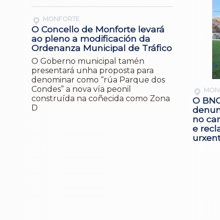
MONFORTE
O Concello de Monforte levará
ao pleno a modificación da
Ordenanza Municipal de Tráfico
O Goberno municipal tamén
presentará unha proposta para
denominar como “rúa Parque dos
Condes” a nova vía peonil
MON
construída na coñecida como Zona
O BNG
D
denunc
no ca
e rec
urxen