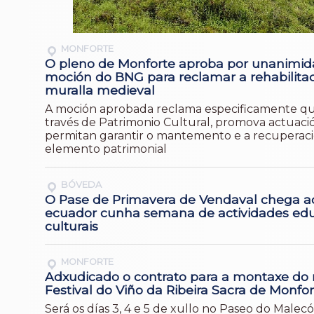
MONFORTE
O pleno de Monforte aproba por unanimi
moción do BNG para reclamar a rehabilita
muralla medieval
A moción aprobada reclama especificamente qu
través de Patrimonio Cultural, promova actuaci
permitan garantir o mantemento e a recuperac
elemento patrimonial
BÓVEDA
O Pase de Primavera de Vendaval chega a
ecuador cunha semana de actividades edu
culturais
MONFORTE
Adxudicado o contrato para a montaxe do 
Festival do Viño da Ribeira Sacra de Monfo
Será os días 3, 4 e 5 de xullo no Paseo do Malec