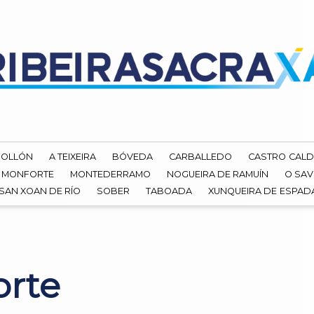
ROLLÓN
A TEIXEIRA
BÓVEDA
CARBALLEDO
CASTRO CALD
MONFORTE
MONTEDERRAMO
NOGUEIRA DE RAMUÍN
O SAV
SAN XOAN DE RÍO
SOBER
TABOADA
XUNQUEIRA DE ESPA
orte