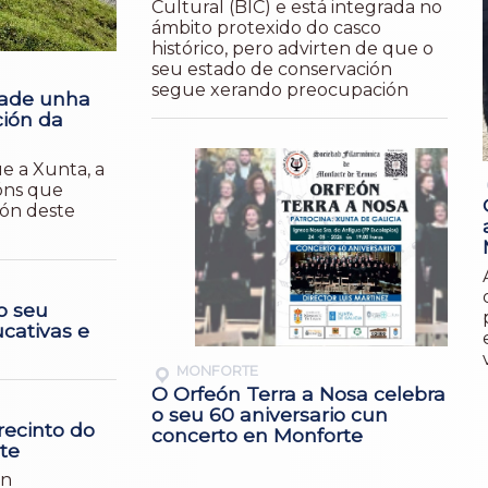
Cultural (BIC) e está integrada no
ámbito protexido do casco
histórico, pero advirten de que o
seu estado de conservación
segue xerando preocupación
dade unha
ción da
e a Xunta, a
óns que
ión deste
o seu
cativas e
MONFORTE
O Orfeón Terra a Nosa celebra
o seu 60 aniversario cun
recinto do
concerto en Monforte
rte
ón