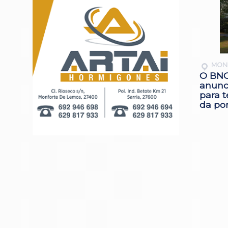
MON
O BNG
anunc
para t
da pon