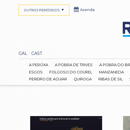
Axenda
OUTROS PERIÓDICOS
GAL
CAST
A PEROXA
A POBRA DE TRIVES
A POBRA DO B
ESGOS
FOLGOSO DO COUREL
MANZANEDA
PEREIRO DE AGUIAR
QUIROGA
RIBAS DE SIL