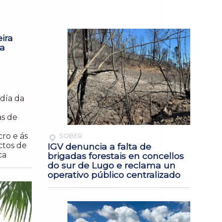
ira
a
 día da
as de
ro e ás
SOBER
ctos de
IGV denuncia a falta de
ca
brigadas forestais en concellos
do sur de Lugo e reclama un
operativo público centralizado