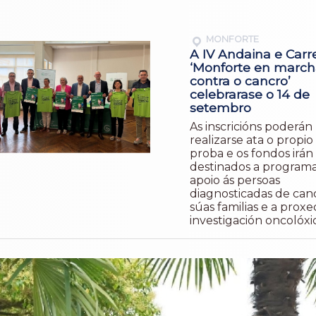
MONFORTE
A IV Andaina e Carre
‘Monforte en march
contra o cancro’
celebrarase o 14 de
setembro
As inscricións poderán
realizarse ata o propio
proba e os fondos irán
destinados a program
apoio ás persoas
diagnosticadas de canc
súas familias e a proxe
investigación oncolóxi