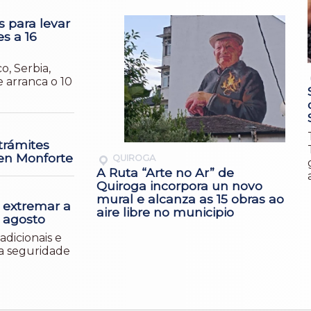
s para levar
es a 16
o, Serbia,
 arranca o 10
trámites
 en Monforte
QUIROGA
A Ruta “Arte no Ar” de
Quiroga incorpora un novo
mural e alcanza as 15 obras ao
 extremar a
aire libre no municipio
e agosto
adicionais e
 a seguridade