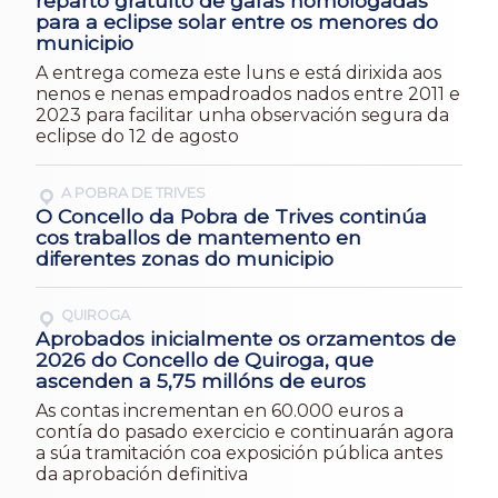
reparto gratuíto de gafas homologadas
para a eclipse solar entre os menores do
municipio
A entrega comeza este luns e está dirixida aos
nenos e nenas empadroados nados entre 2011 e
2023 para facilitar unha observación segura da
eclipse do 12 de agosto
A POBRA DE TRIVES
O Concello da Pobra de Trives continúa
cos traballos de mantemento en
diferentes zonas do municipio
QUIROGA
Aprobados inicialmente os orzamentos de
2026 do Concello de Quiroga, que
ascenden a 5,75 millóns de euros
As contas incrementan en 60.000 euros a
contía do pasado exercicio e continuarán agora
a súa tramitación coa exposición pública antes
da aprobación definitiva