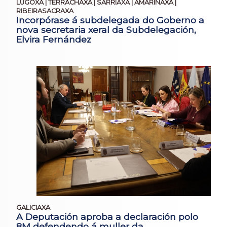
LUGOXA | TERRACHAXA | SARRIAXA | AMARIÑAXA |
RIBEIRASACRAXA
Incorpórase á subdelegada do Goberno a
nova secretaria xeral da Subdelegación,
Elvira Fernández
GALICIAXA
A Deputación aproba a declaración polo
8M defendendo á muller da