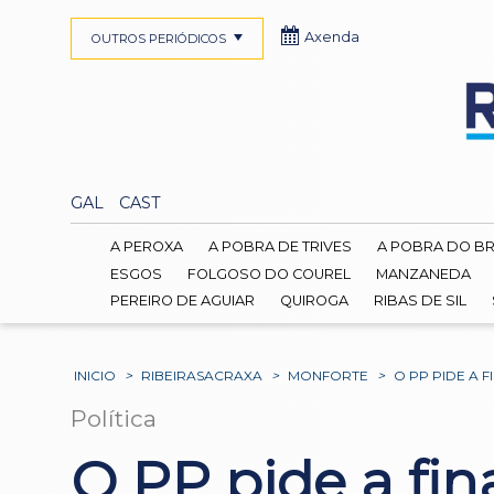
Axenda
OUTROS PERIÓDICOS
GAL
CAST
A PEROXA
A POBRA DE TRIVES
A POBRA DO B
ESGOS
FOLGOSO DO COUREL
MANZANEDA
PEREIRO DE AGUIAR
QUIROGA
RIBAS DE SIL
INICIO
>
RIBEIRASACRAXA
>
MONFORTE
>
O PP PIDE A 
Política
O PP pide a fin