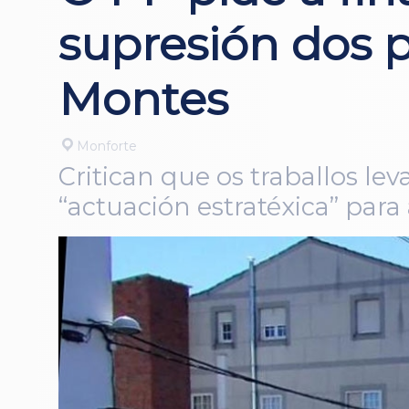
supresión dos p
Montes
Monforte
Critican que os traballos l
“actuación estratéxica” para