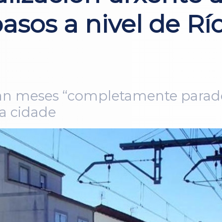
asos a nivel de Rí
evan meses “completamente parad
 a cidade