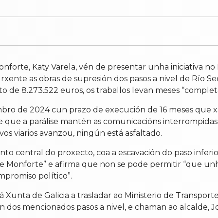
orte, Katy Varela, vén de presentar unha iniciativa no 
 urxente as obras de supresión dos pasos a nivel de Río 
to de 8.273.522 euros, os traballos levan meses “comple
bro de 2024 cun prazo de execución de 16 meses que xa s
e que a parálise mantén as comunicacións interrompidas 
os viarios avanzou, ningún está asfaltado.
nto central do proxecto, coa a escavación do paso infer
de Monforte” e afirma que non se pode permitir “que unh
mpromiso político”.
 á Xunta de Galicia a trasladar ao Ministerio de Transpor
ón dos mencionados pasos a nivel, e chaman ao alcalde, 