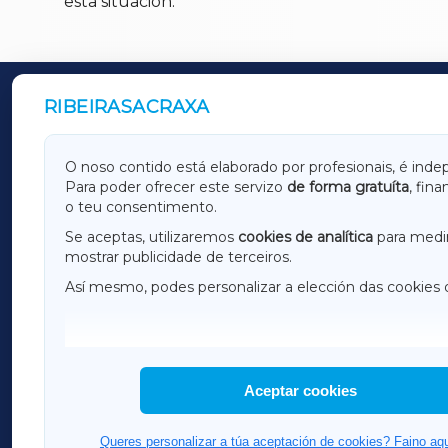
esta situación.
RIBEIRASACRAXA
OUTROS PERIÓDICOS
GALICIAXA
LUGOX
O noso contido está elaborado por profesionais, é inde
Para poder ofrecer este servizo
de forma gratuíta
, fin
AMARIÑAXA
RIBEIR
o teu consentimento.
OURENSEXA
Se aceptas, utilizaremos
cookies de analítica
para medir
mostrar publicidade de terceiros.
Así mesmo, podes personalizar a elección das cookies 
F
I
H
Aceptar cookies
Queres personalizar a túa aceptación de cookies? Faino aqu