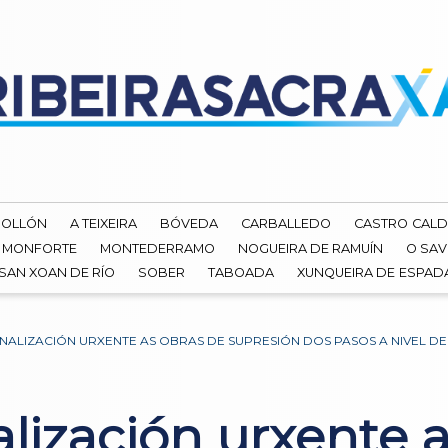
ROLLÓN
A TEIXEIRA
BÓVEDA
CARBALLEDO
CASTRO CALD
MONFORTE
MONTEDERRAMO
NOGUEIRA DE RAMUÍN
O SAV
SAN XOAN DE RÍO
SOBER
TABOADA
XUNQUEIRA DE ESPA
FINALIZACIÓN URXENTE AS OBRAS DE SUPRESIÓN DOS PASOS A NIVEL D
alización urxente 