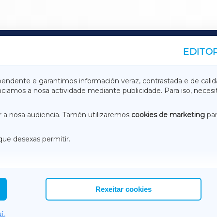
EDITOR
A
TERRACHAXA
pendente e garantimos información veraz, contrastada e de calid
anciamos a nosa actividade mediante publicidade. Para iso, neces
ASACRAXA
ACORUÑAXA
 a nosa audiencia. Tamén utilizaremos
cookies de marketing
par
que desexas permitir.
ACEBOOK
CONTACTO
NSTAGRAM
EMEROTECA
Rexeitar cookies
í.