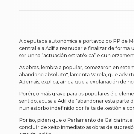
A deputada autonómica e portavoz do PP de Monf
central e a Adif a reanudar e finalizar de forma
ser unha “actuación estratéxica” e cun orzamen
As obras, lembra a popular, comezaron en setem
abandono absoluto", lamenta Varela, que advirt
Ademais, explica, aínda que a explanación de nov
Porén, o máis grave para os populares é o eleme
sentido, acusa a Adif de “abandonar esta parte 
nun estorbo indefinido por falta de xestión e co
Por iso, piden que o Parlamento de Galicia inste
concluír de xeito inmediato as obras de supresi