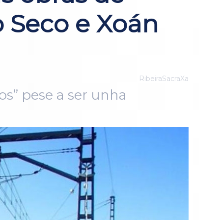
o Seco e Xoán
RibeiraSacraXa
os” pese a ser unha