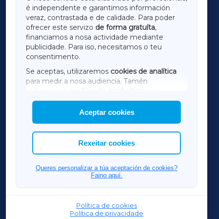
é independente e garantimos información
LUGOXA
veraz, contrastada e de calidade. Para poder
ofrecer este servizo
de forma gratuíta
,
financiamos a nosa actividade mediante
TERRACHAXA
publicidade. Para iso, necesitamos o teu
consentimento.
SARRIAXA
Se aceptas, utilizaremos
cookies de analítica
para medir a nosa audiencia. Tamén
AMARIÑAXA
utilizaremos
cookies de marketing
para
mostrar publicidade de terceiros.
Aceptar cookies
RIBEIRASACRAXA
Así mesmo, podes personalizar a elección das
cookies que desexas permitir.
ACORUÑAXA
Rexeitar cookies
FERROLXA
Queres personalizar a túa aceptación de cookies?
Faino aquí.
OURENSEXA
Política de cookies
Política de privacidade