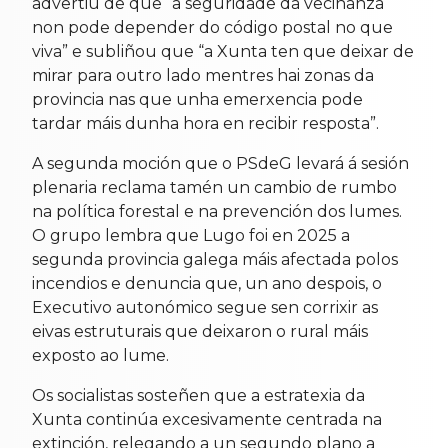
advertiu de que “a seguridade da veciñanza
non pode depender do código postal no que
viva” e subliñou que “a Xunta ten que deixar de
mirar para outro lado mentres hai zonas da
provincia nas que unha emerxencia pode
tardar máis dunha hora en recibir resposta”.
A segunda moción que o PSdeG levará á sesión
plenaria reclama tamén un cambio de rumbo
na política forestal e na prevención dos lumes.
O grupo lembra que Lugo foi en 2025 a
segunda provincia galega máis afectada polos
incendios e denuncia que, un ano despois, o
Executivo autonómico segue sen corrixir as
eivas estruturais que deixaron o rural máis
exposto ao lume.
Os socialistas sosteñen que a estratexia da
Xunta continúa excesivamente centrada na
extinción, relegando a un segundo plano a