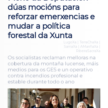
dúas mocións para
reforzar emerxencias e
mudar a política
forestal da Xunta
LugoXa | TerraChaXa |
SarriaXa | AMariñaXa |
RibeiraSacraXa
Os socialistas reclaman melloras na
cobertura da montaña lucense, máis
medios para os GES e un operativo
contra incendios profesional e
estable durante todo o ano