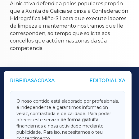
A iniciativa defendida polos populares propón
que a Xunta de Galicia se dirixa á Confederación
Hidrográfica Miño-Sil para que execute labores
de limpeza e mantemento nos tramos que lle
corresponden, ao tempo que solicita aos
concellos que actúen nas zonas da súa
competencia.
RIBEIRASACRAXA
EDITORIAL XA
OUTROS PERIÓDICOS
GALICIAXA
O noso contido está elaborado por profesionais,
é independente e garantimos información
LUGOXA
veraz, contrastada e de calidade. Para poder
ofrecer este servizo
de forma gratuíta
,
financiamos a nosa actividade mediante
TERRACHAXA
publicidade. Para iso, necesitamos o teu
consentimento.