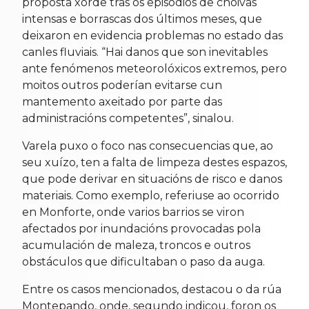
proposta xorde tras os episodios de choivas
intensas e borrascas dos últimos meses, que
deixaron en evidencia problemas no estado das
canles fluviais. “Hai danos que son inevitables
ante fenómenos meteorolóxicos extremos, pero
moitos outros poderían evitarse cun
mantemento axeitado por parte das
administracións competentes”, sinalou.
Varela puxo o foco nas consecuencias que, ao
seu xuízo, ten a falta de limpeza destes espazos,
que pode derivar en situacións de risco e danos
materiais. Como exemplo, referiuse ao ocorrido
en Monforte, onde varios barrios se viron
afectados por inundacións provocadas pola
acumulación de maleza, troncos e outros
obstáculos que dificultaban o paso da auga.
Entre os casos mencionados, destacou o da rúa
Montepando, onde, segundo indicou, foron os