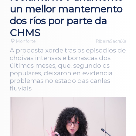
un mellor mantemento
dos ríos por parte da
CHMS
Monforte
RibeiraSacraXa
A proposta xorde tras os episodios de
choivas intensas e borrascas dos
últimos meses, que, segundo os
populares, deixaron en evidencia
problemas no estado das canles
fluviais