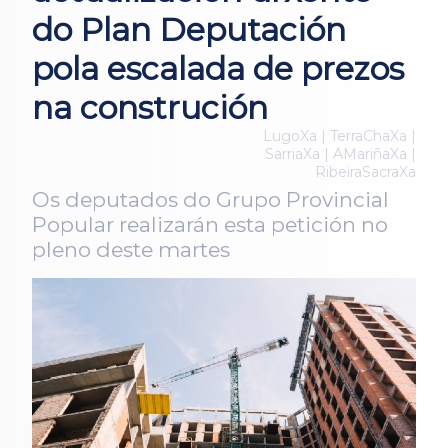
do Plan Deputación
pola escalada de prezos
na construción
LugoXa | TerraChaXa |
SarriaXa | AMariñaXa |
RibeiraSacraXa
Os deputados do Grupo Provincial
Popular realizarán esta petición no
pleno deste martes