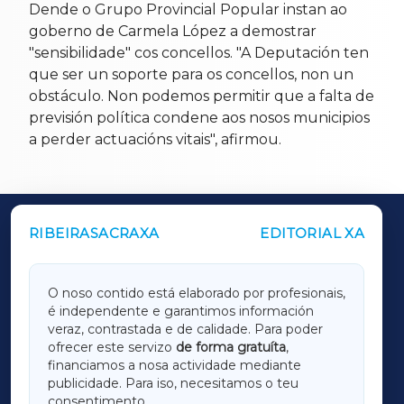
Dende o Grupo Provincial Popular instan ao
goberno de Carmela López a demostrar
"sensibilidade" cos concellos. "A Deputación ten
que ser un soporte para os concellos, non un
obstáculo. Non podemos permitir que a falta de
previsión política condene aos nosos municipios
a perder actuacións vitais", afirmou.
RIBEIRASACRAXA
EDITORIAL XA
OUTROS PERIÓDICOS
GALICIAXA
O noso contido está elaborado por profesionais,
é independente e garantimos información
LUGOXA
veraz, contrastada e de calidade. Para poder
ofrecer este servizo
de forma gratuíta
,
financiamos a nosa actividade mediante
TERRACHAXA
publicidade. Para iso, necesitamos o teu
consentimento.