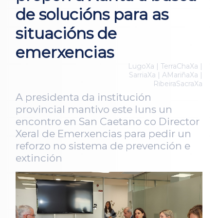
de solucións para as
situacións de
emerxencias
LugoXa | TerraChaXa |
SarriaXa | AMariñaXa |
RibeiraSacraXa
A presidenta da institución
provincial mantivo este luns un
encontro en San Caetano co Director
Xeral de Emerxencias para pedir un
reforzo no sistema de prevención e
extinción