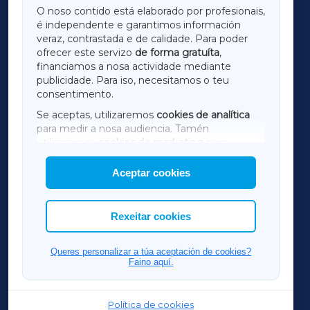
O noso contido está elaborado por profesionais,
é independente e garantimos información
LUGOXA
veraz, contrastada e de calidade. Para poder
ofrecer este servizo
de forma gratuíta
,
financiamos a nosa actividade mediante
TERRACHAXA
publicidade. Para iso, necesitamos o teu
consentimento.
SARRIAXA
Se aceptas, utilizaremos
cookies de analítica
para medir a nosa audiencia. Tamén
AMARIÑAXA
utilizaremos
cookies de marketing
para
mostrar publicidade de terceiros.
Aceptar cookies
RIBEIRASACRAXA
Así mesmo, podes personalizar a elección das
cookies que desexas permitir.
ACORUÑAXA
Rexeitar cookies
FERROLXA
Queres personalizar a túa aceptación de cookies?
Faino aquí.
OURENSEXA
Política de cookies