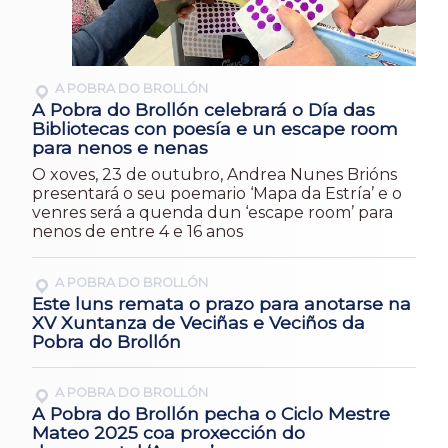
A POBRA DO BROLLÓN
A Pobra do Brollón celebrará o Día das
Bibliotecas con poesía e un escape room
para nenos e nenas
O xoves, 23 de outubro, Andrea Nunes Brións
presentará o seu poemario ‘Mapa da Estría’ e o
venres será a quenda dun ‘escape room’ para
nenos de entre 4 e 16 anos
A POBRA DO BROLLÓN
Este luns remata o prazo para anotarse na
XV Xuntanza de Veciñas e Veciños da
Pobra do Brollón
A POBRA DO BROLLÓN
A Pobra do Brollón pecha o Ciclo Mestre
Mateo 2025 coa proxección do