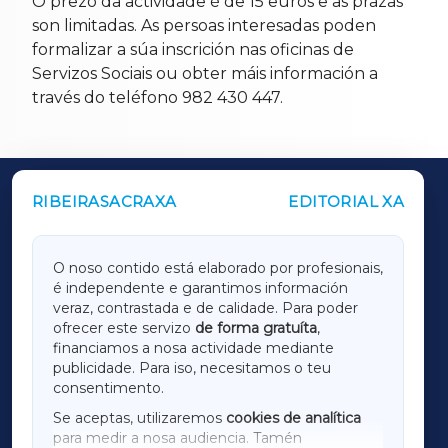
O prezo da actividade é de 15 euros e as prazas
son limitadas. As persoas interesadas poden
formalizar a súa inscrición nas oficinas de
Servizos Sociais ou obter máis información a
través do teléfono 982 430 447.
RIBEIRASACRAXA
EDITORIAL XA
OUTROS PERIÓDICOS
GALICIAXA
O noso contido está elaborado por profesionais,
é independente e garantimos información
LUGOXA
veraz, contrastada e de calidade. Para poder
ofrecer este servizo
de forma gratuíta
,
financiamos a nosa actividade mediante
TERRACHAXA
publicidade. Para iso, necesitamos o teu
consentimento.
SARRIAXA
Se aceptas, utilizaremos
cookies de analítica
para medir a nosa audiencia. Tamén