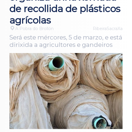
de recollida de plásticos
agrícolas
A Pobra do Brollón
RibeiraSacraXa
Será este mércores, 5 de marzo, e está
dirixida a agricultores e gandeiros