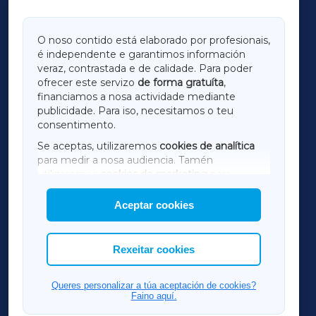
GALICIAXA
O noso contido está elaborado por profesionais,
é independente e garantimos información
LUGOXA
veraz, contrastada e de calidade. Para poder
ofrecer este servizo
de forma gratuíta
,
financiamos a nosa actividade mediante
TERRACHAXA
publicidade. Para iso, necesitamos o teu
consentimento.
SARRIAXA
Se aceptas, utilizaremos
cookies de analítica
para medir a nosa audiencia. Tamén
AMARIÑAXA
utilizaremos
cookies de marketing
para
mostrar publicidade de terceiros.
Aceptar cookies
RIBEIRASACRAXA
Así mesmo, podes personalizar a elección das
cookies que desexas permitir.
ACORUÑAXA
Rexeitar cookies
FERROLXA
Queres personalizar a túa aceptación de cookies?
Faino aquí.