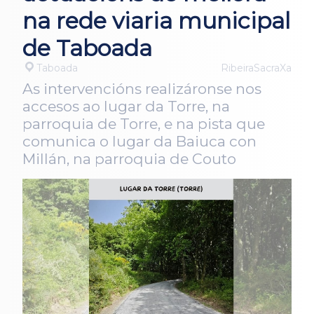
na rede viaria municipal
de Taboada
Taboada
RibeiraSacraXa
As intervencións realizáronse nos
accesos ao lugar da Torre, na
parroquia de Torre, e na pista que
comunica o lugar da Baiuca con
Millán, na parroquia de Couto