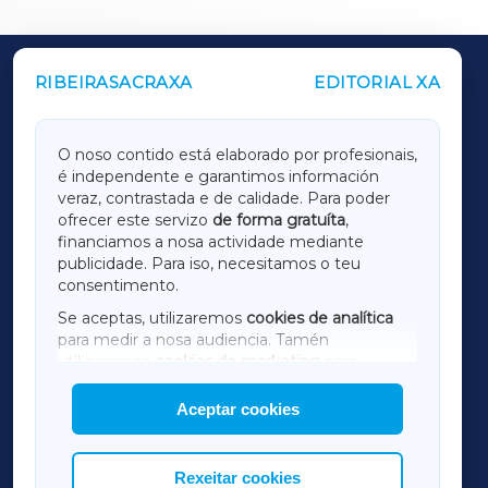
RIBEIRASACRAXA
EDITORIAL XA
OUTROS PERIÓDICOS
GALICIAXA
O noso contido está elaborado por profesionais,
é independente e garantimos información
LUGOXA
veraz, contrastada e de calidade. Para poder
ofrecer este servizo
de forma gratuíta
,
financiamos a nosa actividade mediante
TERRACHAXA
publicidade. Para iso, necesitamos o teu
consentimento.
SARRIAXA
Se aceptas, utilizaremos
cookies de analítica
para medir a nosa audiencia. Tamén
AMARIÑAXA
utilizaremos
cookies de marketing
para
mostrar publicidade de terceiros.
Aceptar cookies
RIBEIRASACRAXA
Así mesmo, podes personalizar a elección das
cookies que desexas permitir.
ACORUÑAXA
Rexeitar cookies