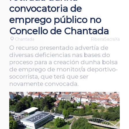
convocatoria de
emprego público no
Concello de Chantada
Chantada
RibeiraSacraXa
O recurso presentado advertía de
diversas deficiencias nas bases do
proceso para a creación dunha bolsa
de emprego de monitor/a deportivo-
socorrista, que terá que ser
novamente convocada.