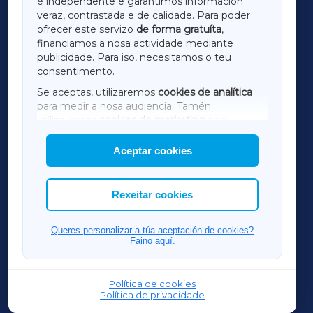
é independente e garantimos información
LUGOXA
veraz, contrastada e de calidade. Para poder
ofrecer este servizo
de forma gratuíta
,
financiamos a nosa actividade mediante
TERRACHAXA
publicidade. Para iso, necesitamos o teu
consentimento.
SARRIAXA
Se aceptas, utilizaremos
cookies de analítica
para medir a nosa audiencia. Tamén
AMARIÑAXA
utilizaremos
cookies de marketing
para
mostrar publicidade de terceiros.
Aceptar cookies
RIBEIRASACRAXA
Así mesmo, podes personalizar a elección das
cookies que desexas permitir.
ACORUÑAXA
Rexeitar cookies
FERROLXA
Queres personalizar a túa aceptación de cookies?
Faino aquí.
OURENSEXA
Política de cookies
Política de privacidade