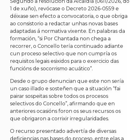
Segundo a resolución da Alcaldía (0611/2026, do
1 de xuño), revócase o Decreto 2026-0559 e
déixase sen efecto a convocatoria, o que obriga
ao consistorio a redactar unhas novas bases
adaptadas á normativa vixente. En palabras da
formación, “si Por Chantada non chega a
recorrer, o Concello tería continuado adiante
cun proceso selectivo que non cumpría os
requisitos legais esixidos para o exercicio das
funcións de socorrismo acuático”.
Desde o grupo denuncian que este non sería
un caso illado e sosteñen que a situación “fai
pairar sospeitas sobre todos os procesos
selectivos do Concello”, afirmando que en
anteriores ocasións foron os seus recursos os
que obrigaron a corrixir irregularidades.
O recurso presentado advertía de diversas
deficiencias nas bases do proceso, entre elas a