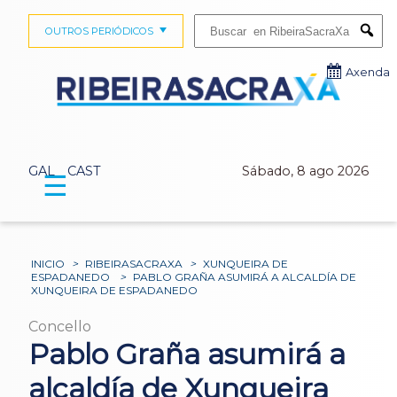
Buscar:
OUTROS PERIÓDICOS
Submi
Axenda
GAL
CAST
Sábado, 8 ago 2026
☰
INICIO
>
RIBEIRASACRAXA
>
XUNQUEIRA DE
ESPADANEDO
>
PABLO GRAÑA ASUMIRÁ A ALCALDÍA DE
XUNQUEIRA DE ESPADANEDO
Concello
Pablo Graña asumirá a
alcaldía de Xunqueira