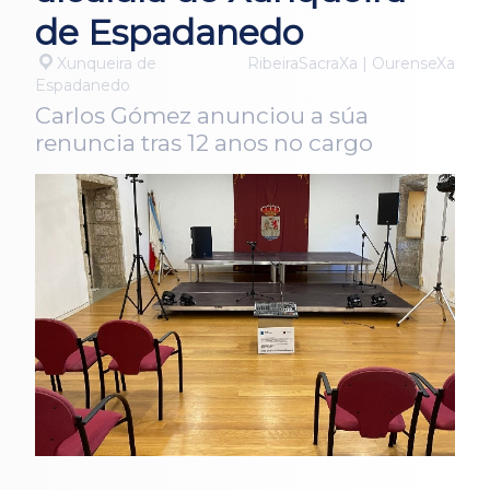
de Espadanedo
Xunqueira de
RibeiraSacraXa | OurenseXa
Espadanedo
Carlos Gómez anunciou a súa
renuncia tras 12 anos no cargo