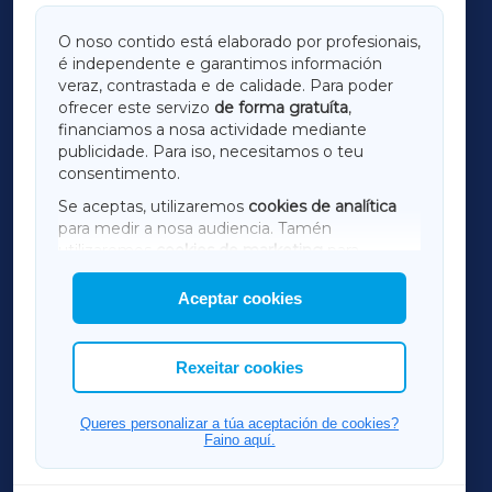
GALICIAXA
O noso contido está elaborado por profesionais,
é independente e garantimos información
LUGOXA
veraz, contrastada e de calidade. Para poder
ofrecer este servizo
de forma gratuíta
,
financiamos a nosa actividade mediante
TERRACHAXA
publicidade. Para iso, necesitamos o teu
consentimento.
SARRIAXA
Se aceptas, utilizaremos
cookies de analítica
para medir a nosa audiencia. Tamén
AMARIÑAXA
utilizaremos
cookies de marketing
para
mostrar publicidade de terceiros.
Aceptar cookies
RIBEIRASACRAXA
Así mesmo, podes personalizar a elección das
cookies que desexas permitir.
ACORUÑAXA
Rexeitar cookies
FERROLXA
Queres personalizar a túa aceptación de cookies?
Faino aquí.
OURENSEXA