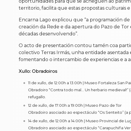
oportunidades para que se acheguen ao patrimon
territorio, facilita que estas propostas culturais
Encarna Lago explicou que “a programación de a
creación da Rede e da apertura do Pazo de Tor e 
décadas desenvolvendo”.
O acto de presentación contou tamén coa partici
colectivo Terras Irmás, unha entidade asentada e
fomentando o intercambio de experiencias e a a
Xullo: Obradoiros
11 de xullo, de 12:00h a 13:00h | Museo Fortaleza San Pa
Obradoiro “Contra todo mal… Un herbario medieval!” (a
refugallo.
12 de xullo, de 17:00h a 19:00h | Museo Pazo de Tor
Obradoiro asociado ao espectáculo “Os Senteito” (a pa
14 de xullo, de 12:00h a 14:00h | Museo Provincial de Lu
Obradoiro asociado ao espectáculo “Carapuchiña Verm