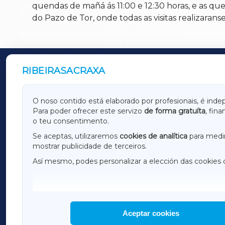
quendas de mañá ás 11:00 e 12:30 horas, e as que
do Pazo de Tor, onde todas as visitas realizara
RIBEIRASACRAXA
OUTROS PERIÓDICOS
GALICIAXA
LUGOX
O noso contido está elaborado por profesionais, é inde
Para poder ofrecer este servizo
de forma gratuíta
, fin
AMARIÑAXA
RIBEIR
o teu consentimento.
OURENSEXA
Se aceptas, utilizaremos
cookies de analítica
para medir
mostrar publicidade de terceiros.
Así mesmo, podes personalizar a elección das cookies 
F
I
H
Aceptar cookies