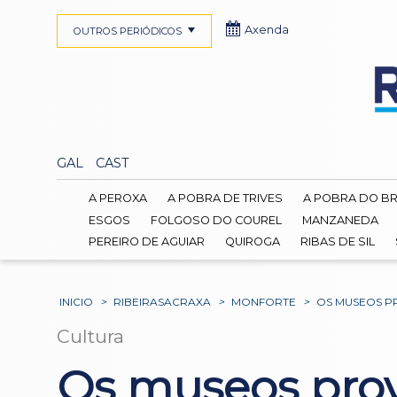
Axenda
OUTROS PERIÓDICOS
GAL
CAST
A PEROXA
A POBRA DE TRIVES
A POBRA DO B
ESGOS
FOLGOSO DO COUREL
MANZANEDA
PEREIRO DE AGUIAR
QUIROGA
RIBAS DE SIL
INICIO
>
RIBEIRASACRAXA
>
MONFORTE
>
OS MUSEOS PR
Cultura
Os museos provi