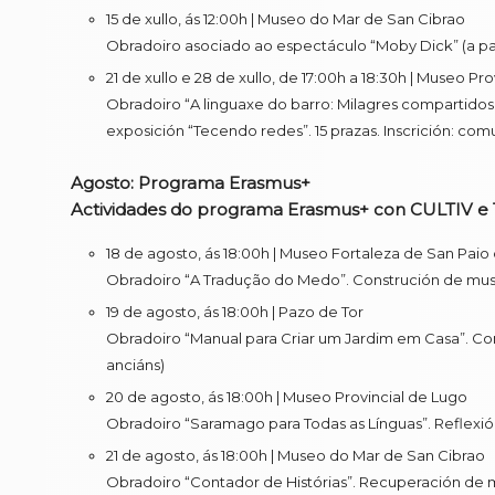
15 de xullo, ás 12:00h | Museo do Mar de San Cibrao
Obradoiro asociado ao espectáculo “Moby Dick” (a part
21 de xullo e 28 de xullo, de 17:00h a 18:30h | Museo Pr
Obradoiro “A linguaxe do barro: Milagres compartidos
exposición “Tecendo redes”. 15 prazas. Inscrición: 
Agosto: Programa Erasmus+
Actividades do programa Erasmus+ con CULTIV e T
18 de agosto, ás 18:00h | Museo Fortaleza de San Paio
Obradoiro “A Tradução do Medo”. Construción de museo
19 de agosto, ás 18:00h | Pazo de Tor
Obradoiro “Manual para Criar um Jardim em Casa”. Cons
anciáns)
20 de agosto, ás 18:00h | Museo Provincial de Lugo
Obradoiro “Saramago para Todas as Línguas”. Reflexión 
21 de agosto, ás 18:00h | Museo do Mar de San Cibrao
Obradoiro “Contador de Histórias”. Recuperación de mem