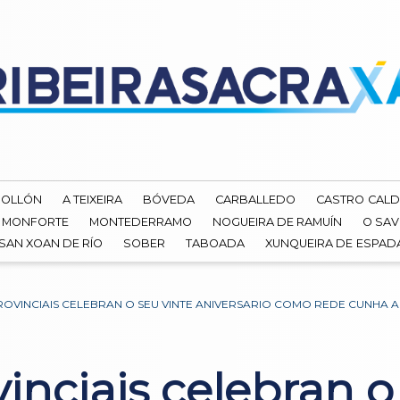
ROLLÓN
A TEIXEIRA
BÓVEDA
CARBALLEDO
CASTRO CALD
MONFORTE
MONTEDERRAMO
NOGUEIRA DE RAMUÍN
O SAV
SAN XOAN DE RÍO
SOBER
TABOADA
XUNQUEIRA DE ESPA
OVINCIAIS CELEBRAN O SEU VINTE ANIVERSARIO COMO REDE CUNHA 
nciais celebran o