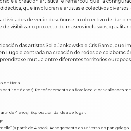
io e á creación artística” e remarcou que “a configurac
 e didáctica, que involucran a artistas e colectivos diverso
ctividades de verán deseñouse co obxectivo de dar o m
de visibilizar o proxecto de museos inclusivos, igualita
pación das artistas Soila Jankowska e Cris Bamio, que im
n Lugo e centrada na creación de redes de colaboración e
prendizaxe mutua entre diferentes territorios europeos
io de Narla
 partir de 6 anos). Recoñecemento da flora local e das calidades med
rtir de 4 anos). Exploración da idea de fogar.
go
ella” (a partir de 4 anos). Achegamento ao universo do pan galego.