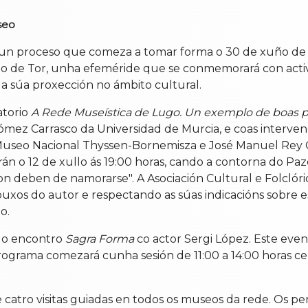
seo
, un proceso que comeza a tomar forma o 30 de xuño de 
 de Tor, unha efeméride que se conmemorará con acti
a súa proxección no ámbito cultural.
atorio
A Rede Museística de Lugo. Un exemplo de boas pr
 Gómez Carrasco da Universidad de Murcia, e coas inter
 Museo Nacional Thyssen-Bornemisza e José Manuel Rey 
án o 12 de xullo ás 19:00 horas, cando a contorna do Pazo
on deben de namorarse". A Asociación Cultural e Folclór
ebuxos do autor e respectando as súas indicacións sobre
o.
 do encontro
Sagra Forma
co actor Sergi López. Este even
programa comezará cunha sesión de 11:00 a 14:00 horas c
 catro visitas guiadas en todos os museos da rede. Os pe