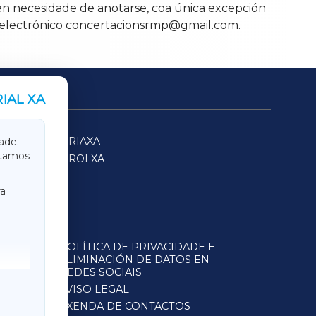
 sen necesidade de anotarse, coa única excepción
reo electrónico concertacionsrmp@gmail.com.
IAL XA
SARRIAXA
ade.
itamos
FERROLXA
a
POLÍTICA DE PRIVACIDADE E
ELIMINACIÓN DE DATOS EN
REDES SOCIAIS
AVISO LEGAL
AXENDA DE CONTACTOS