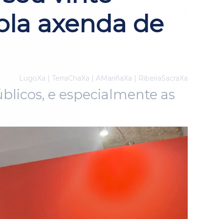
pla axenda de
LugoXa | TerraChaXa | AMariñaXa | RibeiraSacraXa
blicos, e especialmente as