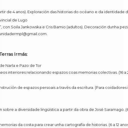
ir de 4 anos). Exploración das historias do océano e da identidade d
ovincial de Lugo
”, con Soila Jankowska e Cris Bamio (adultos). Decoración dunha pez
comunidadermpl@gmail.com.
erras Irmás:
 de Narla e Pazo de Tor
s interiores relacionando espazos coas memorias colectivas. (16 a 
trución de espazos persoais a través da escritura. (Para coidadores 
sobre a diversidade lingüística a partir da obra de José Saramago. (6
orias da costa para crear unha cartografía de historias. (6 a 12 ano