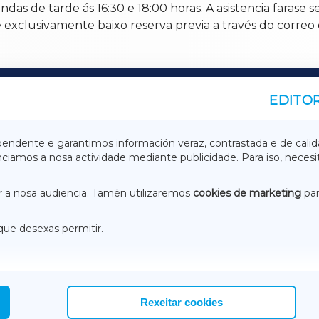
ndas de tarde ás 16:30 e 18:00 horas. A asistencia farase
nse exclusivamente baixo reserva previa a través do cor
EDITOR
A
TERRACHAXA
pendente e garantimos información veraz, contrastada e de calid
anciamos a nosa actividade mediante publicidade. Para iso, neces
ASACRAXA
ACORUÑAXA
 a nosa audiencia. Tamén utilizaremos
cookies de marketing
par
que desexas permitir.
ACEBOOK
CONTACTO
NSTAGRAM
EMEROTECA
Rexeitar cookies