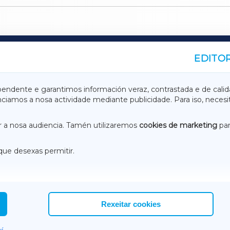
EDITOR
A
TERRACHAXA
pendente e garantimos información veraz, contrastada e de calid
anciamos a nosa actividade mediante publicidade. Para iso, neces
ASACRAXA
ACORUÑAXA
 a nosa audiencia. Tamén utilizaremos
cookies de marketing
par
que desexas permitir.
ACEBOOK
CONTACTO
NSTAGRAM
EMEROTECA
Rexeitar cookies