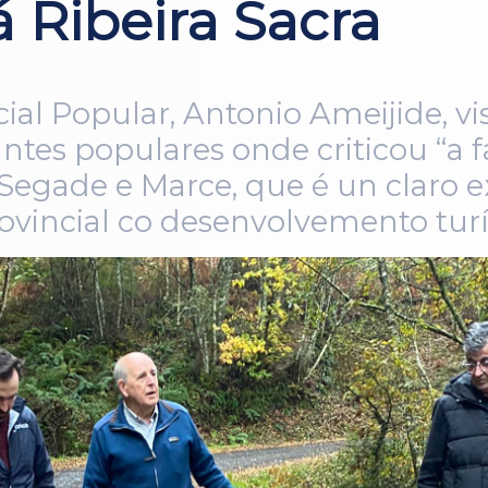
 Ribeira Sacra
ial Popular, Antonio Ameijide, vi
ntes populares onde criticou “a
Segade e Marce, que é un claro e
ncial co desenvolvemento turíst