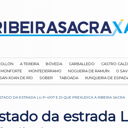
ROLLÓN
A TEIXEIRA
BÓVEDA
CARBALLEDO
CASTRO CALD
MONFORTE
MONTEDERRAMO
NOGUEIRA DE RAMUÍN
O SAV
SAN XOAN DE RÍO
SOBER
TABOADA
XUNQUEIRA DE ESPA
ESTADO DA ESTRADA LU-P-4107 E DI QUE PREXUDICA Á RIBEIRA SACRA
estado da estrada 