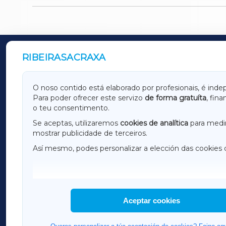
RIBEIRASACRAXA
OUTROS PERIÓDICOS
GALICIAXA
LUGOX
O noso contido está elaborado por profesionais, é inde
Para poder ofrecer este servizo
de forma gratuíta
, fin
AMARIÑAXA
RIBEIR
o teu consentimento.
OURENSEXA
Se aceptas, utilizaremos
cookies de analítica
para medir
mostrar publicidade de terceiros.
Así mesmo, podes personalizar a elección das cookies 
F
I
H
Aceptar cookies