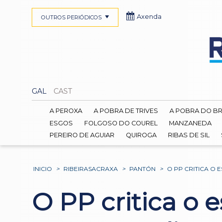
Axenda
OUTROS PERIÓDICOS
GAL
CAST
A PEROXA
A POBRA DE TRIVES
A POBRA DO B
ESGOS
FOLGOSO DO COUREL
MANZANEDA
PEREIRO DE AGUIAR
QUIROGA
RIBAS DE SIL
INICIO
>
RIBEIRASACRAXA
>
PANTÓN
>
O PP CRITICA O 
O PP critica o 