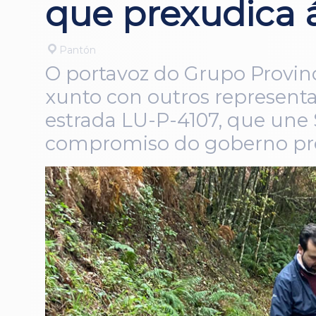
que prexudica á
Pantón
O portavoz do Grupo Provinc
xunto con outros representa
estrada LU-P-4107, que une 
compromiso do goberno provi