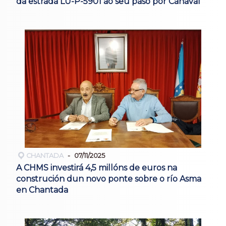
da estrada LU-P-5901 ao seu paso por Canaval
CHANTADA
07/11/2025
A CHMS investirá 4,5 millóns de euros na
construción dun novo ponte sobre o río Asma
en Chantada