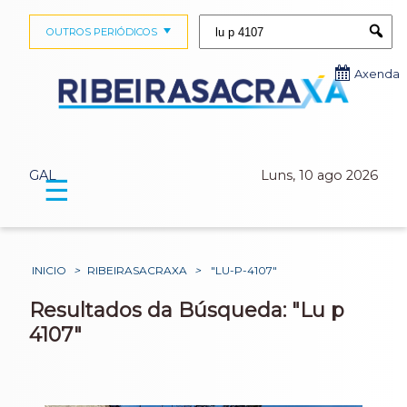
Buscar:
OUTROS PERIÓDICOS
Submi
Axenda
GAL
Luns, 10 ago 2026
☰
INICIO
>
RIBEIRASACRAXA
>
"LU-P-4107"
Resultados da Búsqueda: "Lu p
4107"