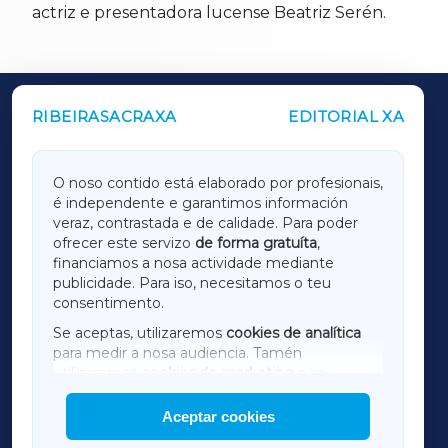
actriz e presentadora lucense Beatriz Serén.
RIBEIRASACRAXA
EDITORIAL XA
OUTROS PERIÓDICOS
GALICIAXA
O noso contido está elaborado por profesionais,
é independente e garantimos información
LUGOXA
veraz, contrastada e de calidade. Para poder
ofrecer este servizo
de forma gratuíta
,
financiamos a nosa actividade mediante
TERRACHAXA
publicidade. Para iso, necesitamos o teu
consentimento.
SARRIAXA
Se aceptas, utilizaremos
cookies de analítica
para medir a nosa audiencia. Tamén
AMARIÑAXA
utilizaremos
cookies de marketing
para
mostrar publicidade de terceiros.
Aceptar cookies
RIBEIRASACRAXA
Así mesmo, podes personalizar a elección das
cookies que desexas permitir.