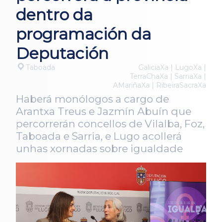
dentro da
programación da
Deputación
Taboada
GaliciaXa | LugoXa |
TerraChaXa | SarriaXa |
AMariñaXa | RibeiraSacraXa
Haberá monólogos a cargo de
Arantxa Treus e Jazmín Abuín que
percorrerán concellos de Vilalba, Foz,
Taboada e Sarria, e Lugo acollerá
unhas xornadas sobre igualdade