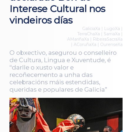
Interese Cultural nos
vindeiros días
GaliciaXa | LugoXa |
TerraChaXa | SarriaXa |
AMariñaXa | RibeiraSacraXa
| ACoruñaXa | OurenseXa
O obxectivo, asegurou o conselleiro
de Cultura, Lingua e Xuventude, é
“darlle o xusto valor e
recoñecemento a unha das
celebracións máis estendidas,
queridas e populares de Galicia”