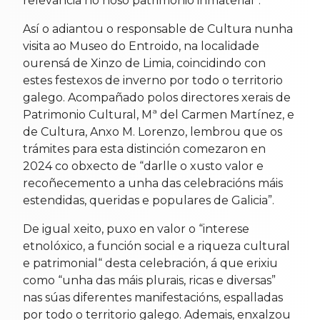
relevancia no noso patrimonio inmaterial”.
Así o adiantou o responsable de Cultura nunha
visita ao Museo do Entroido, na localidade
ourensá de Xinzo de Limia, coincidindo con
estes festexos de inverno por todo o territorio
galego. Acompañado polos directores xerais de
Patrimonio Cultural, Mª del Carmen Martínez, e
de Cultura, Anxo M. Lorenzo, lembrou que os
trámites para esta distinción comezaron en
2024 co obxecto de “darlle o xusto valor e
recoñecemento a unha das celebracións máis
estendidas, queridas e populares de Galicia”.
De igual xeito, puxo en valor o “interese
etnolóxico, a función social e a riqueza cultural
e patrimonial“ desta celebración, á que erixiu
como “unha das máis plurais, ricas e diversas”
nas súas diferentes manifestacións, espalladas
por todo o territorio galego. Ademais, enxalzou