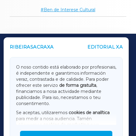
Ben de Interese Cultural
RIBEIRASACRAXA
EDITORIAL XA
OUTROS PERIÓDICOS
GALICIAXA
O noso contido está elaborado por profesionais,
é independente e garantimos información
LUGOXA
veraz, contrastada e de calidade. Para poder
ofrecer este servizo
de forma gratuíta
,
financiamos a nosa actividade mediante
TERRACHAXA
publicidade. Para iso, necesitamos o teu
consentimento.
SARRIAXA
Se aceptas, utilizaremos
cookies de analítica
para medir a nosa audiencia. Tamén
AMARIÑAXA
utilizaremos
cookies de marketing
para
mostrar publicidade de terceiros.