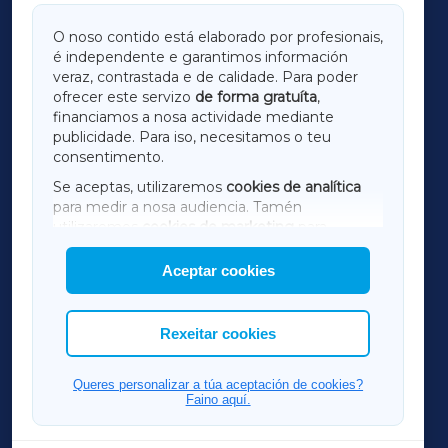
GALICIAXA
O noso contido está elaborado por profesionais,
é independente e garantimos información
LUGOXA
veraz, contrastada e de calidade. Para poder
ofrecer este servizo
de forma gratuíta
,
financiamos a nosa actividade mediante
TERRACHAXA
publicidade. Para iso, necesitamos o teu
consentimento.
SARRIAXA
Se aceptas, utilizaremos
cookies de analítica
para medir a nosa audiencia. Tamén
AMARIÑAXA
utilizaremos
cookies de marketing
para
mostrar publicidade de terceiros.
Aceptar cookies
RIBEIRASACRAXA
Así mesmo, podes personalizar a elección das
cookies que desexas permitir.
ACORUÑAXA
Rexeitar cookies
FERROLXA
Queres personalizar a túa aceptación de cookies?
Faino aquí.
OURENSEXA