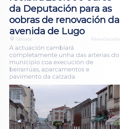
da Deputación para as
oobras de renovación da
avenida de Lugo
Taboada
RibeiraSacraXa
A actuación cambiará
completamente unha das arterias do
municipio coa execución de
beirarrúas, aparcamentos e
pavimento da calzada