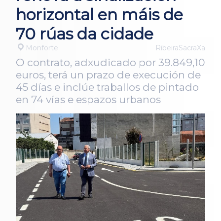
horizontal en máis de
70 rúas da cidade
Monforte
RibeiraSacraXa
O contrato, adxudicado por 39.849,10
euros, terá un prazo de execución de
45 días e inclúe traballos de pintado
en 74 vías e espazos urbanos