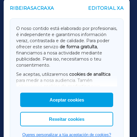
RIBEIRASACRAXA
EDITORIAL XA
OUTROS PERIÓDICOS
GALICIAXA
O noso contido está elaborado por profesionais,
é independente e garantimos información
LUGOXA
veraz, contrastada e de calidade. Para poder
ofrecer este servizo
de forma gratuíta
,
financiamos a nosa actividade mediante
TERRACHAXA
publicidade. Para iso, necesitamos o teu
consentimento.
SARRIAXA
Se aceptas, utilizaremos
cookies de analítica
para medir a nosa audiencia. Tamén
AMARIÑAXA
utilizaremos
cookies de marketing
para
mostrar publicidade de terceiros.
Aceptar cookies
RIBEIRASACRAXA
Así mesmo, podes personalizar a elección das
cookies que desexas permitir.
ACORUÑAXA
Rexeitar cookies
FERROLXA
Queres personalizar a túa aceptación de cookies?