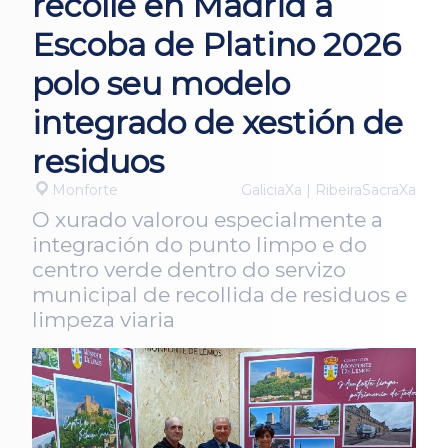
recolle en Madrid a
Escoba de Platino 2026
polo seu modelo
integrado de xestión de
residuos
Monforte
GaliciaXa | RibeiraSacraXa
O xurado valorou especialmente a
integración do punto limpo e do
centro verde dentro do servizo
municipal de recollida de residuos e
limpeza viaria