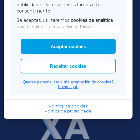
TERRACHAXA
publicidade. Para iso, necesitamos o teu
consentimento.
SARRIAXA
Se aceptas, utilizaremos
cookies de analítica
para medir a nosa audiencia. Tamén
AMARIÑAXA
utilizaremos
cookies de marketing
para
mostrar publicidade de terceiros.
Aceptar cookies
RIBEIRASACRAXA
Así mesmo, podes personalizar a elección das
cookies que desexas permitir.
ACORUÑAXA
Rexeitar cookies
FERROLXA
Queres personalizar a túa aceptación de cookies?
Faino aquí.
OURENSEXA
Política de cookies
Política de privacidade