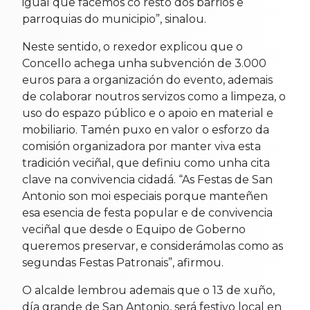
igual que facemos co resto dos barrios e
parroquias do municipio”, sinalou.
Neste sentido, o rexedor explicou que o
Concello achega unha subvención de 3.000
euros para a organización do evento, ademais
de colaborar noutros servizos como a limpeza, o
uso do espazo público e o apoio en material e
mobiliario. Tamén puxo en valor o esforzo da
comisión organizadora por manter viva esta
tradición veciñal, que definiu como unha cita
clave na convivencia cidadá. “As Festas de San
Antonio son moi especiais porque manteñen
esa esencia de festa popular e de convivencia
veciñal que desde o Equipo de Goberno
queremos preservar, e considerámolas como as
segundas Festas Patronais”, afirmou.
O alcalde lembrou ademais que o 13 de xuño,
día grande de San Antonio, será festivo local en