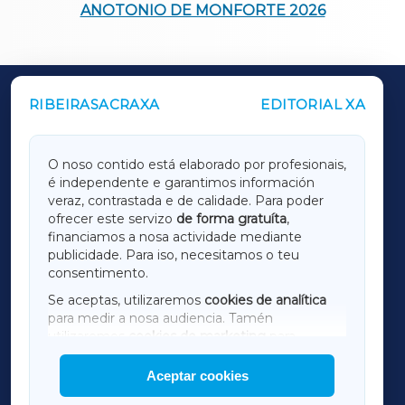
ANOTONIO DE MONFORTE 2026
RIBEIRASACRAXA
EDITORIAL XA
OUTROS PERIÓDICOS
GALICIAXA
O noso contido está elaborado por profesionais,
é independente e garantimos información
LUGOXA
veraz, contrastada e de calidade. Para poder
ofrecer este servizo
de forma gratuíta
,
financiamos a nosa actividade mediante
TERRACHAXA
publicidade. Para iso, necesitamos o teu
consentimento.
SARRIAXA
Se aceptas, utilizaremos
cookies de analítica
para medir a nosa audiencia. Tamén
AMARIÑAXA
utilizaremos
cookies de marketing
para
mostrar publicidade de terceiros.
Aceptar cookies
RIBEIRASACRAXA
Así mesmo, podes personalizar a elección das
cookies que desexas permitir.