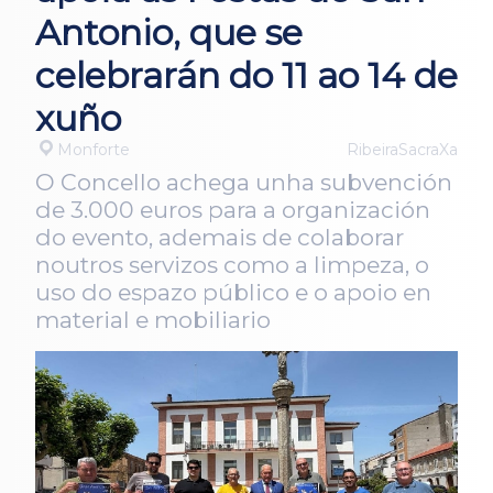
Antonio, que se
celebrarán do 11 ao 14 de
xuño
Monforte
RibeiraSacraXa
O Concello achega unha subvención
de 3.000 euros para a organización
do evento, ademais de colaborar
noutros servizos como a limpeza, o
uso do espazo público e o apoio en
material e mobiliario