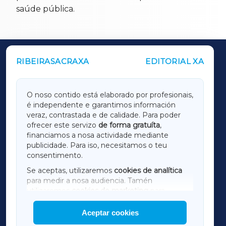
saúde pública.
RIBEIRASACRAXA
EDITORIAL XA
OUTROS PERIÓDICOS
GALICIAXA
O noso contido está elaborado por profesionais,
é independente e garantimos información
LUGOXA
veraz, contrastada e de calidade. Para poder
ofrecer este servizo
de forma gratuíta
,
financiamos a nosa actividade mediante
TERRACHAXA
publicidade. Para iso, necesitamos o teu
consentimento.
SARRIAXA
Se aceptas, utilizaremos
cookies de analítica
para medir a nosa audiencia. Tamén
AMARIÑAXA
utilizaremos
cookies de marketing
para
mostrar publicidade de terceiros.
Aceptar cookies
RIBEIRASACRAXA
Así mesmo, podes personalizar a elección das
cookies que desexas permitir.