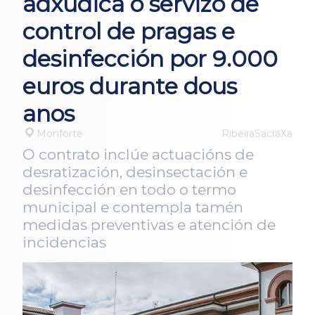
adxudica o servizo de
control de pragas e
desinfección por 9.000
euros durante dous
anos
Monforte
RibeiraSacraXa
O contrato inclúe actuacións de
desratización, desinsectación e
desinfección en todo o termo
municipal e contempla tamén
medidas preventivas e atención de
incidencias