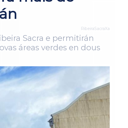
rán
RibeiraSacraXa
beira Sacra e permitirán
novas áreas verdes en dous