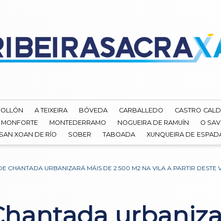
ROLLÓN
A TEIXEIRA
BÓVEDA
CARBALLEDO
CASTRO CALD
MONFORTE
MONTEDERRAMO
NOGUEIRA DE RAMUÍN
O SAV
SAN XOAN DE RÍO
SOBER
TABOADA
XUNQUEIRA DE ESPA
E CHANTADA URBANIZARÁ MÁIS DE 2.500 M2 NA VILA A PARTIR DESTE
Chantada urbaniza