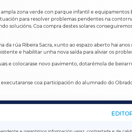
ampla zona verde con parque infantil e equipamentos b
actuación para resolver problemas pendentes na contorn
o solucións. Coa compra destes solares conseguiremos a
 da rúa Ribeira Sacra, xunto ao espazo aberto hai anos 
tente e habilitar unha nova saída para aliviar os proble
uais e colocarase novo pavimento, dotarémola de beirar
s executaranse coa participación do alumnado do Obrad
EDITOR
A
TERRACHAXA
pendente e garantimos información veraz, contrastada e de calid