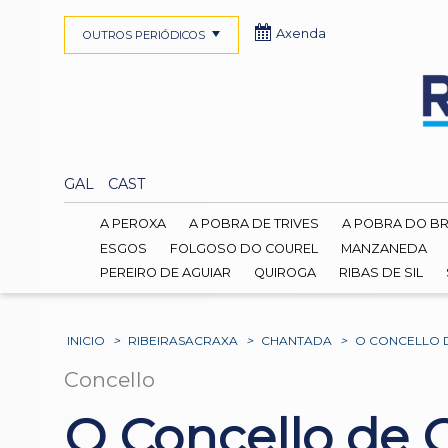
Axenda
OUTROS PERIÓDICOS
GAL
CAST
A PEROXA
A POBRA DE TRIVES
A POBRA DO B
ESGOS
FOLGOSO DO COUREL
MANZANEDA
PEREIRO DE AGUIAR
QUIROGA
RIBAS DE SIL
INICIO
>
RIBEIRASACRAXA
>
CHANTADA
>
O CONCELLO D
Concello
O Concello de 