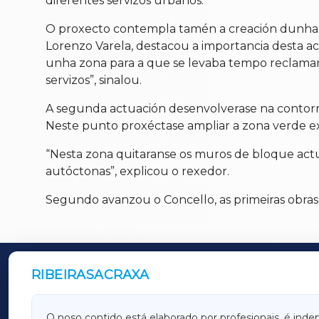
diferentes servizos urbanos.
O proxecto contempla tamén a creación dunha 
Lorenzo Varela, destacou a importancia desta 
unha zona para a que se levaba tempo reclamand
servizos”, sinalou.
A segunda actuación desenvolverase na contorna
Neste punto proxéctase ampliar a zona verde exis
“Nesta zona quitaranse os muros de bloque act
autóctonas”, explicou o rexedor.
Segundo avanzou o Concello, as primeiras obra
RIBEIRASACRAXA
OUTROS PERIÓDICOS
GALICIAXA
LUGOX
O noso contido está elaborado por profesionais, é inde