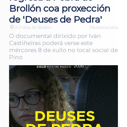
Brollón coa proxección
de 'Deuses de Pedra'
A Pobra do Brollón
RibeiraSacraXa
O documental dirixido por Iván
Castiñeiras poderá verse este
mércores 8 de xullo no local social de
Pino