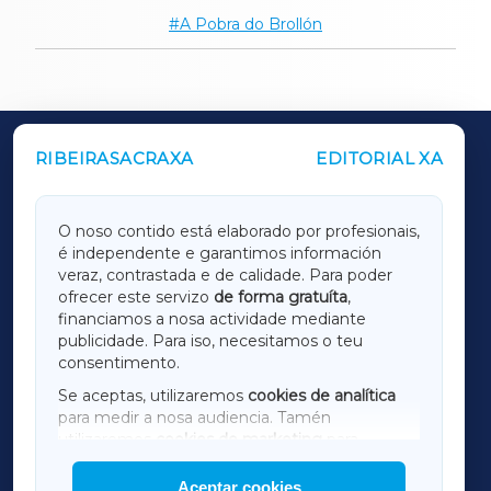
A Pobra do Brollón
RIBEIRASACRAXA
EDITORIAL XA
OUTROS PERIÓDICOS
GALICIAXA
O noso contido está elaborado por profesionais,
é independente e garantimos información
LUGOXA
veraz, contrastada e de calidade. Para poder
ofrecer este servizo
de forma gratuíta
,
financiamos a nosa actividade mediante
TERRACHAXA
publicidade. Para iso, necesitamos o teu
consentimento.
SARRIAXA
Se aceptas, utilizaremos
cookies de analítica
para medir a nosa audiencia. Tamén
AMARIÑAXA
utilizaremos
cookies de marketing
para
mostrar publicidade de terceiros.
Aceptar cookies