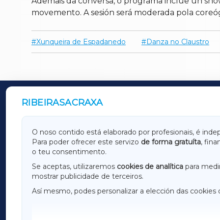
Ademais da conversa, o programa inclúe un show
movemento. A sesión será moderada pola coreógr
Xunqueira de Espadanedo
Danza no Claustro
RIBEIRASACRAXA
OUTROS PERIÓDICOS
GALICIAXA
LUGOX
O noso contido está elaborado por profesionais, é inde
Para poder ofrecer este servizo
de forma gratuíta
, fin
AMARIÑAXA
RIBEIR
o teu consentimento.
OURENSEXA
Se aceptas, utilizaremos
cookies de analítica
para medir
mostrar publicidade de terceiros.
Así mesmo, podes personalizar a elección das cookies 
F
I