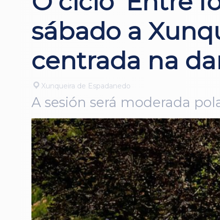
O ciclo ‘Entre f
sábado a Xunq
centrada na da
Xunqueira de Espadanedo
A sesión será moderada pola