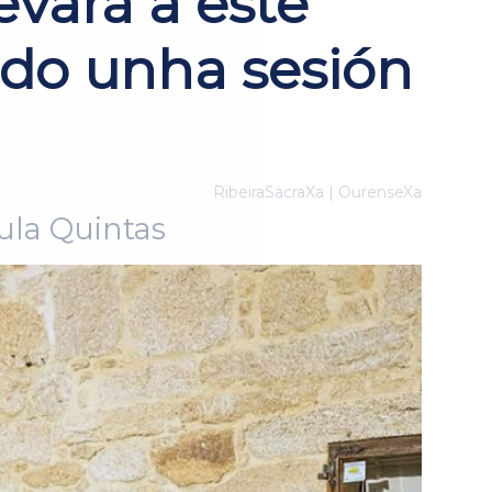
evará a este
do unha sesión
RibeiraSacraXa | OurenseXa
ula Quintas