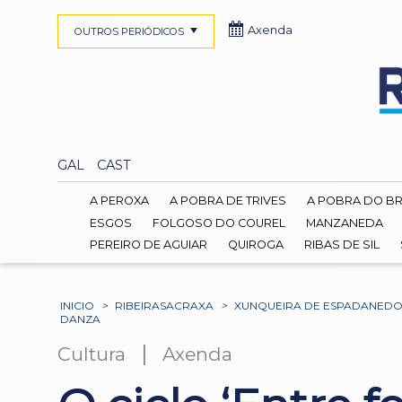
Axenda
OUTROS PERIÓDICOS
GAL
CAST
A PEROXA
A POBRA DE TRIVES
A POBRA DO B
ESGOS
FOLGOSO DO COUREL
MANZANEDA
PEREIRO DE AGUIAR
QUIROGA
RIBAS DE SIL
INICIO
>
RIBEIRASACRAXA
>
XUNQUEIRA DE ESPADANED
DANZA
|
Cultura
Axenda