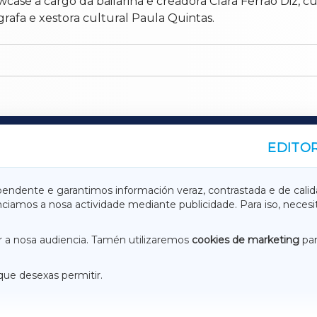
case a cargo da bailarina e creadora Clara Ferrao Diz, 
afa e xestora cultural Paula Quintas.
EDITOR
A
TERRACHAXA
pendente e garantimos información veraz, contrastada e de calid
anciamos a nosa actividade mediante publicidade. Para iso, neces
ASACRAXA
ACORUÑAXA
 a nosa audiencia. Tamén utilizaremos
cookies de marketing
par
que desexas permitir.
ACEBOOK
CONTACTO
NSTAGRAM