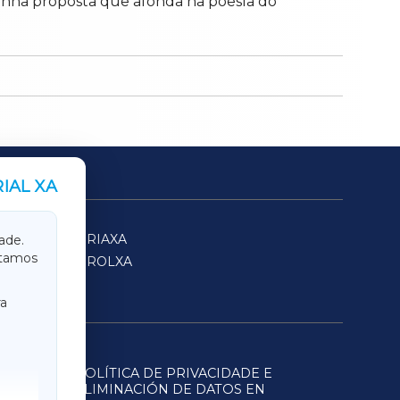
cunha proposta que afonda na poesía do
IAL XA
SARRIAXA
ade.
itamos
FERROLXA
a
POLÍTICA DE PRIVACIDADE E
ELIMINACIÓN DE DATOS EN