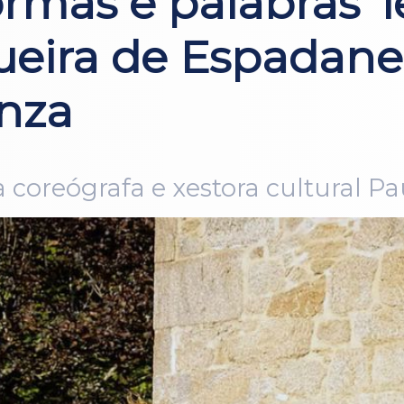
ormas e palabras’ l
ueira de Espadane
nza
 coreógrafa e xestora cultural Pa