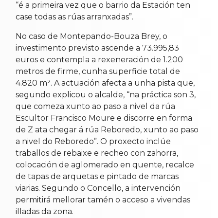
“é a primeira vez que o barrio da Estación ten
case todas as rúas arranxadas”.
No caso de Montepando-Bouza Brey, o
investimento previsto ascende a 73.995,83
euros e contempla a rexeneración de 1.200
metros de firme, cunha superficie total de
4.820 m². A actuación afecta a unha pista que,
segundo explicou o alcalde, “na práctica son 3,
que comeza xunto ao paso a nivel da rúa
Escultor Francisco Moure e discorre en forma
de Z ata chegar á rúa Reboredo, xunto ao paso
a nivel do Reboredo”. O proxecto inclúe
traballos de rebaixe e recheo con zahorra,
colocación de aglomerado en quente, recalce
de tapas de arquetas e pintado de marcas
viarias. Segundo o Concello, a intervención
permitirá mellorar tamén o acceso a vivendas
illadas da zona.