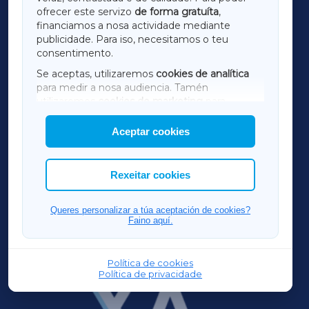
ofrecer este servizo
de forma gratuíta
,
financiamos a nosa actividade mediante
TERRACHAXA
publicidade. Para iso, necesitamos o teu
consentimento.
SARRIAXA
Se aceptas, utilizaremos
cookies de analítica
para medir a nosa audiencia. Tamén
AMARIÑAXA
utilizaremos
cookies de marketing
para
mostrar publicidade de terceiros.
Aceptar cookies
RIBEIRASACRAXA
Así mesmo, podes personalizar a elección das
cookies que desexas permitir.
ACORUÑAXA
Rexeitar cookies
FERROLXA
Queres personalizar a túa aceptación de cookies?
Faino aquí.
OURENSEXA
Política de cookies
Política de privacidade