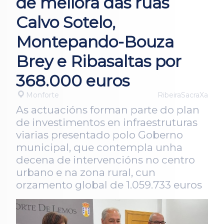
de mellora das rúas
Calvo Sotelo,
Montepando-Bouza
Brey e Ribasaltas por
368.000 euros
Monforte
RibeiraSacraXa
As actuacións forman parte do plan
de investimentos en infraestruturas
viarias presentado polo Goberno
municipal, que contempla unha
decena de intervencións no centro
urbano e na zona rural, cun
orzamento global de 1.059.733 euros