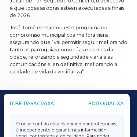
Julián de Tor. Segundo o Concello, o obxectivo
é que todas as obras estean executadas a finais
de 2026.
José Tomé enmarcou este programa no
compromiso municipal coa mellora viaria,
asegurando que “vai permitir seguir mellorando
tanto as parroquias como rúas e barrios da
cidade, reforzando a seguridade viaria e as
comunicacións e, en definitiva, mellorando a
calidade de vida da veciñanza”.
RIBEIRASACRAXA
EDITORIAL XA
OUTROS PERIÓDICOS
GALICIAXA
O noso contido está elaborado por profesionais,
é independente e garantimos información
LUGOXA
veraz, contrastada e de calidade. Para poder