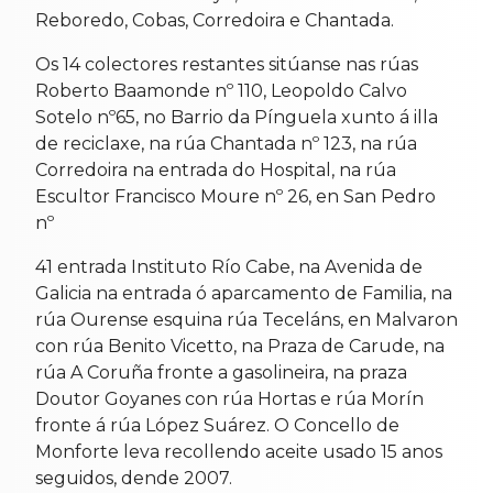
Reboredo, Cobas, Corredoira e Chantada.
Os 14 colectores restantes sitúanse nas rúas
Roberto Baamonde nº 110, Leopoldo Calvo
Sotelo nº65, no Barrio da Pínguela xunto á illa
de reciclaxe, na rúa Chantada nº 123, na rúa
Corredoira na entrada do Hospital, na rúa
Escultor Francisco Moure nº 26, en San Pedro
nº
41 entrada Instituto Río Cabe, na Avenida de
Galicia na entrada ó aparcamento de Familia, na
rúa Ourense esquina rúa Teceláns, en Malvaron
con rúa Benito Vicetto, na Praza de Carude, na
rúa A Coruña fronte a gasolineira, na praza
Doutor Goyanes con rúa Hortas e rúa Morín
fronte á rúa López Suárez. O Concello de
Monforte leva recollendo aceite usado 15 anos
seguidos, dende 2007.