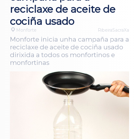
reciclaxe de aceite de
cociña usado
Monforte
RibeiraSacraXa
Monforte inicia unha campaña para a
reciclaxe de aceite de cociña usado
dirixida a todos os monfortinos e
monfortinas