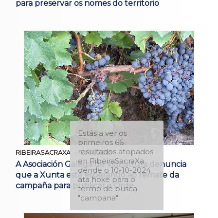
para preservar os nomes do territorio
Estás a ver os
primeiros 66
resultados atopados
RIBEIRASACRAXA
21/07/2025
en RibeiraSacraXa
A Asociación Galega de Viticultura denuncia
dende o 10-10-2024
que a Xunta está esperando ao remate da
ata hoxe para o
campaña para publicar a Orde
termo de busca
"campana"