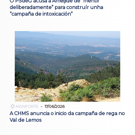
O PSdeG acusa a Ameijide de “mentir
deliberadamente” para construír unha
“campaña de intoxicación”
MONFORTE
17/06/2026
A CHMS anuncia o inicio da campaña de rega no
Val de Lemos