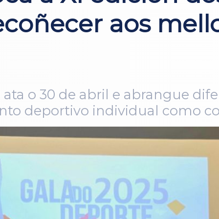
ecoñecer aos mello
 ata o 30 de abril e abrangue dif
to deportivo individual como co