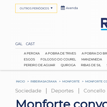
Axenda
OUTROS PERIÓDICOS
GAL
CAST
A PEROXA
A POBRA DE TRIVES
A POBRA DO B
ESGOS
FOLGOSO DO COUREL
MANZANEDA
PEREIRO DE AGUIAR
QUIROGA
RIBAS DE SIL
INICIO
>
RIBEIRASACRAXA
>
MONFORTE
>
MONFORTE CO
|
|
Sociedade
Deportes
Concello
Monforte convo