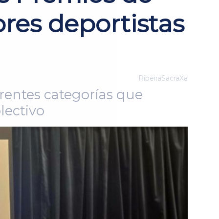
res deportistas
RibeiraSacraXa
erentes categorías que
lectivo