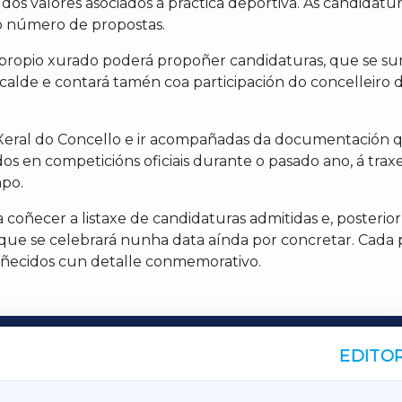
dos valores asociados á práctica deportiva. As candidatu
no número de propostas.
 propio xurado poderá propoñer candidaturas, que se su
alcalde e contará tamén coa participación do concelleiro
o Xeral do Concello e ir acompañadas da documentación q
s en competicións oficiais durante o pasado ano, á traxe
mpo.
a coñecer a listaxe de candidaturas admitidas e, posteri
ue se celebrará nunha data aínda por concretar. Cada pr
oñecidos cun detalle conmemorativo.
EDITOR