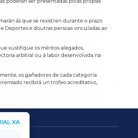
ras poderán ser presentadas polas propias
marán ás que se rexistren durante o prazo
 de Deportes e doutras persoas vinculadas ao
ue xustifique os méritos alegados,
ctoria arbitral ou á labor desenvolvida na
ormente, os gañadores de cada categoría
emiado recibirá un trofeo acreditativo,
IAL XA