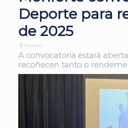
Deporte para r
de 2025
Monforte
A convocatoria estará aberta
recoñecen tanto o rendemen