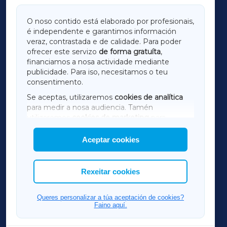
GALICIAXA
O noso contido está elaborado por profesionais,
é independente e garantimos información
LUGOXA
veraz, contrastada e de calidade. Para poder
ofrecer este servizo
de forma gratuíta
,
financiamos a nosa actividade mediante
TERRACHAXA
publicidade. Para iso, necesitamos o teu
consentimento.
SARRIAXA
Se aceptas, utilizaremos
cookies de analítica
para medir a nosa audiencia. Tamén
AMARIÑAXA
utilizaremos
cookies de marketing
para
mostrar publicidade de terceiros.
Aceptar cookies
RIBEIRASACRAXA
Así mesmo, podes personalizar a elección das
cookies que desexas permitir.
ACORUÑAXA
Rexeitar cookies
FERROLXA
Queres personalizar a túa aceptación de cookies?
Faino aquí.
OURENSEXA