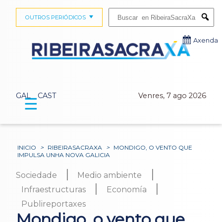
Buscar:
OUTROS PERIÓDICOS
Submi
Axenda
GAL
CAST
Venres, 7 ago 2026
☰
INICIO
>
RIBEIRASACRAXA
>
MONDIGO, O VENTO QUE
IMPULSA UNHA NOVA GALICIA
|
|
Sociedade
Medio ambiente
|
|
Infraestructuras
Economía
Publireportaxes
Mondigo, o vento que