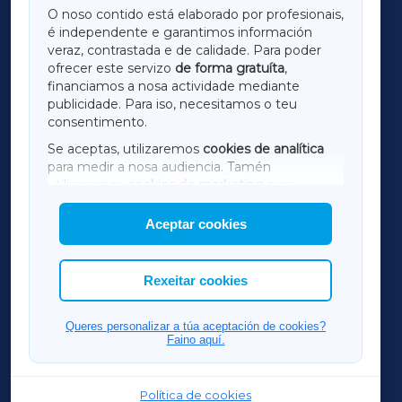
O noso contido está elaborado por profesionais,
é independente e garantimos información
LUGOXA
veraz, contrastada e de calidade. Para poder
ofrecer este servizo
de forma gratuíta
,
financiamos a nosa actividade mediante
TERRACHAXA
publicidade. Para iso, necesitamos o teu
consentimento.
SARRIAXA
Se aceptas, utilizaremos
cookies de analítica
para medir a nosa audiencia. Tamén
AMARIÑAXA
utilizaremos
cookies de marketing
para
mostrar publicidade de terceiros.
Aceptar cookies
RIBEIRASACRAXA
Así mesmo, podes personalizar a elección das
cookies que desexas permitir.
ACORUÑAXA
Rexeitar cookies
FERROLXA
Queres personalizar a túa aceptación de cookies?
Faino aquí.
OURENSEXA
Política de cookies