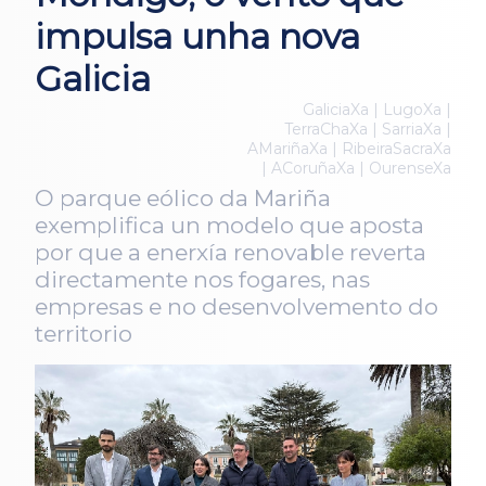
impulsa unha nova
Galicia
GaliciaXa | LugoXa |
TerraChaXa | SarriaXa |
AMariñaXa | RibeiraSacraXa
| ACoruñaXa | OurenseXa
O parque eólico da Mariña
exemplifica un modelo que aposta
por que a enerxía renovable reverta
directamente nos fogares, nas
empresas e no desenvolvemento do
territorio