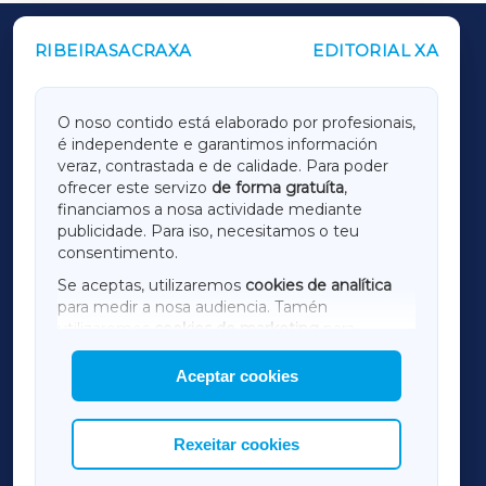
RIBEIRASACRAXA
EDITORIAL XA
OUTROS PERIÓDICOS
GALICIAXA
O noso contido está elaborado por profesionais,
é independente e garantimos información
LUGOXA
veraz, contrastada e de calidade. Para poder
ofrecer este servizo
de forma gratuíta
,
financiamos a nosa actividade mediante
TERRACHAXA
publicidade. Para iso, necesitamos o teu
consentimento.
SARRIAXA
Se aceptas, utilizaremos
cookies de analítica
para medir a nosa audiencia. Tamén
AMARIÑAXA
utilizaremos
cookies de marketing
para
mostrar publicidade de terceiros.
Aceptar cookies
RIBEIRASACRAXA
Así mesmo, podes personalizar a elección das
cookies que desexas permitir.
ACORUÑAXA
Rexeitar cookies