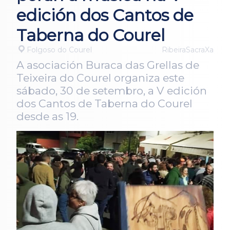
edición dos Cantos de
Taberna do Courel
Folgoso do Courel
RibeiraSacraXa
A asociación Buraca das Grellas de
Teixeira do Courel organiza este
sábado, 30 de setembro, a V edición
dos Cantos de Taberna do Courel
desde as 19.