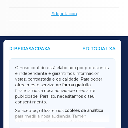
deputacion
RIBEIRASACRAXA
EDITORIAL XA
OUTROS PERIÓDICOS
GALICIAXA
O noso contido está elaborado por profesionais,
é independente e garantimos información
LUGOXA
veraz, contrastada e de calidade. Para poder
ofrecer este servizo
de forma gratuíta
,
financiamos a nosa actividade mediante
TERRACHAXA
publicidade. Para iso, necesitamos o teu
consentimento.
SARRIAXA
Se aceptas, utilizaremos
cookies de analítica
para medir a nosa audiencia. Tamén
AMARIÑAXA
utilizaremos
cookies de marketing
para
mostrar publicidade de terceiros.