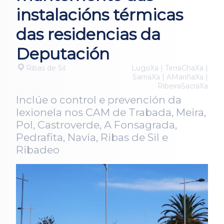
instalacións térmicas
das residencias da
Deputación
Ribas de Sil
LugoXa | TerraChaXa |
SarriaXa | AMariñaXa |
RibeiraSacraXa
Inclúe o control e prevención da
lexionela nos CAM de Trabada, Meira,
Pol, Castroverde, A Fonsagrada,
Pedrafita, Navia, Ribas de Sil e
Ribadeo