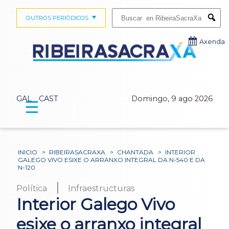
Buscar:
OUTROS PERIÓDICOS
Submi
Axenda
GAL
CAST
Domingo, 9 ago 2026
☰
INICIO
>
RIBEIRASACRAXA
>
CHANTADA
>
INTERIOR
GALEGO VIVO ESIXE O ARRANXO INTEGRAL DA N-540 E DA
N-120
|
Política
Infraestructuras
Interior Galego Vivo
esixe o arranxo integral