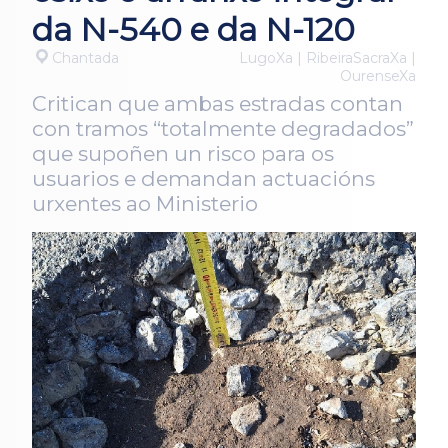
da N-540 e da N-120
Chantada
LugoXa | RibeiraSacraXa |
OurenseXa
Critican que ambas estradas contan
con tramos “totalmente degradados”
que supoñen un risco para os
usuarios e demandan actuacións
urxentes ao Ministerio