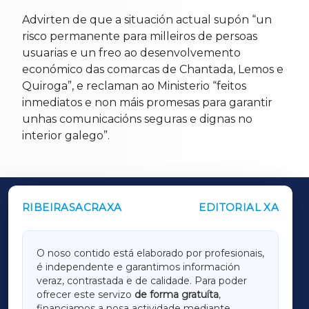
Advirten de que a situación actual supón “un
risco permanente para milleiros de persoas
usuarias e un freo ao desenvolvemento
económico das comarcas de Chantada, Lemos e
Quiroga”, e reclaman ao Ministerio “feitos
inmediatos e non máis promesas para garantir
unhas comunicacións seguras e dignas no
interior galego”.
RIBEIRASACRAXA
EDITORIAL XA
OUTROS PERIÓDICOS
GALICIAXA
O noso contido está elaborado por profesionais,
é independente e garantimos información
LUGOXA
veraz, contrastada e de calidade. Para poder
ofrecer este servizo
de forma gratuíta
,
financiamos a nosa actividade mediante