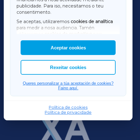
TERRACHAXA
publicidade. Para iso, necesitamos o teu
consentimento.
SARRIAXA
Se aceptas, utilizaremos
cookies de analítica
para medir a nosa audiencia. Tamén
AMARIÑAXA
utilizaremos
cookies de marketing
para
mostrar publicidade de terceiros.
Aceptar cookies
RIBEIRASACRAXA
Así mesmo, podes personalizar a elección das
cookies que desexas permitir.
ACORUÑAXA
Rexeitar cookies
FERROLXA
Queres personalizar a túa aceptación de cookies?
Faino aquí.
OURENSEXA
Política de cookies
Política de privacidade