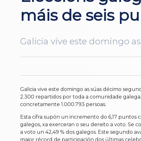
máis de seis pu
Galicia vive este domingo 
Galicia vive este domingo as súas décimo segund
2.300 repartidos por toda a comunidade galega.
concretamente 1.000.793 persoas.
Esta cifra supón un incremento do 6,17 puntos 
galegos, xa exerceran o seu dereito a voto. Se 
a voto un 42,49 % dos galegos. Este segundo avan
maior récord de participación dos últimas celebr