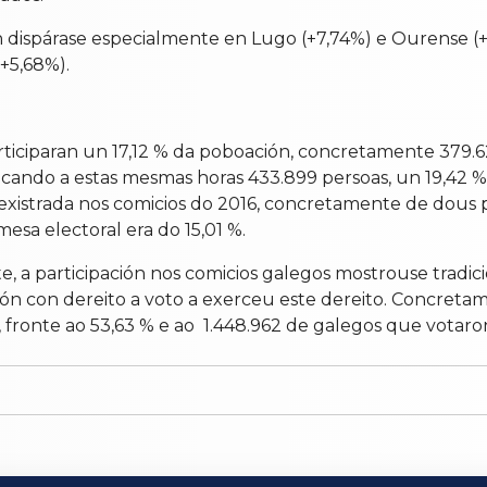
ión dispárase especialmente en Lugo (+7,74%) e Ourense 
+5,68%).
ticiparan un 17,12
% da poboación, concretamente 379.6
cando a estas mesmas horas 433.899 persoas, un 19,42 % 
 rexistrada nos comicios do 2016, concretamente de dous
sa electoral era do 15,01 %.
 a participación nos comicios galegos mostrouse tradic
ión con dereito a voto a exerceu este dereito. Concret
fronte ao 53,63 % e ao 1.448.962 de galegos que votaron