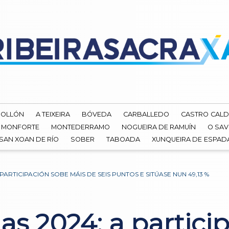
ROLLÓN
A TEIXEIRA
BÓVEDA
CARBALLEDO
CASTRO CALD
MONFORTE
MONTEDERRAMO
NOGUEIRA DE RAMUÍN
O SAV
SAN XOAN DE RÍO
SOBER
TABOADA
XUNQUEIRA DE ESPA
PARTICIPACIÓN SOBE MÁIS DE SEIS PUNTOS E SITÚASE NUN 49,13 %
as 2024: a partici