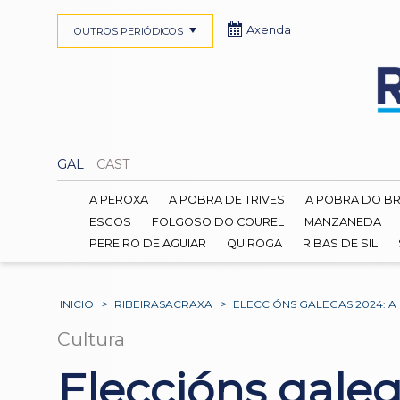
Axenda
OUTROS PERIÓDICOS
GAL
CAST
A PEROXA
A POBRA DE TRIVES
A POBRA DO B
ESGOS
FOLGOSO DO COUREL
MANZANEDA
PEREIRO DE AGUIAR
QUIROGA
RIBAS DE SIL
INICIO
>
RIBEIRASACRAXA
>
ELECCIÓNS GALEGAS 2024: A 
Cultura
Eleccións galeg