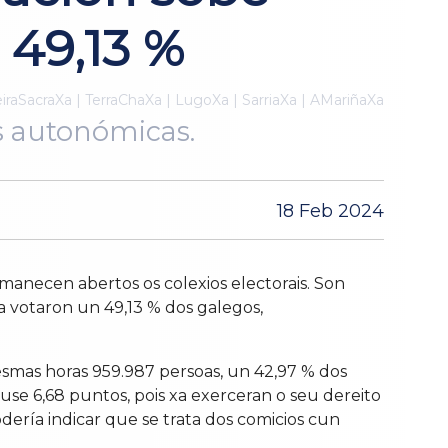
 49,13 %
iraSacraXa | TerraChaXa | LugoXa | SarriaXa | AMariñaXa
s autonómicas.
18 Feb 2024
manecen abertos os colexios electorais. Son
a votaron un 49,13 % dos galegos,
mesmas horas
959.987
persoas, un
42,97
%
dos
use 6,68 puntos, pois xa exerceran o seu dereito
dería indicar que se trata dos comicios cun