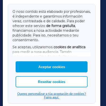
GALICIAXA
O noso contido está elaborado por profesionais,
é independente e garantimos información
LUGOXA
veraz, contrastada e de calidade. Para poder
ofrecer este servizo
de forma gratuíta
,
financiamos a nosa actividade mediante
TERRACHAXA
publicidade. Para iso, necesitamos o teu
consentimento.
SARRIAXA
Se aceptas, utilizaremos
cookies de analítica
para medir a nosa audiencia. Tamén
AMARIÑAXA
utilizaremos
cookies de marketing
para
mostrar publicidade de terceiros.
Aceptar cookies
RIBEIRASACRAXA
Así mesmo, podes personalizar a elección das
cookies que desexas permitir.
ACORUÑAXA
Rexeitar cookies
FERROLXA
Queres personalizar a túa aceptación de cookies?
Faino aquí.
OURENSEXA