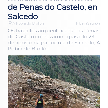
de Penas do Castelo, en
Salcedo
A Pobra do Brollón
RibeiraSacraXa
Os traballos arqueolóxicos nas Penas
do Castelo comezaron o pasado 23
de agosto na parroquia de Salcedo, A
Pobra do Brollón.