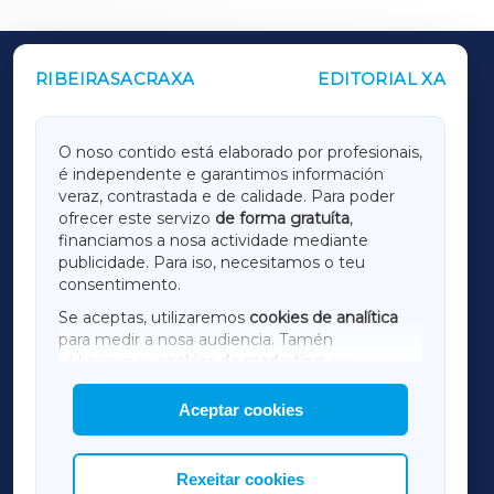
RIBEIRASACRAXA
EDITORIAL XA
OUTROS PERIÓDICOS
GALICIAXA
O noso contido está elaborado por profesionais,
é independente e garantimos información
LUGOXA
veraz, contrastada e de calidade. Para poder
ofrecer este servizo
de forma gratuíta
,
financiamos a nosa actividade mediante
TERRACHAXA
publicidade. Para iso, necesitamos o teu
consentimento.
SARRIAXA
Se aceptas, utilizaremos
cookies de analítica
para medir a nosa audiencia. Tamén
AMARIÑAXA
utilizaremos
cookies de marketing
para
mostrar publicidade de terceiros.
Aceptar cookies
RIBEIRASACRAXA
Así mesmo, podes personalizar a elección das
cookies que desexas permitir.
ACORUÑAXA
Rexeitar cookies