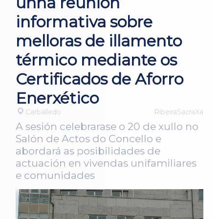
unha reunión
informativa sobre
melloras de illamento
térmico mediante os
Certificados de Aforro
Enerxético
Carballedo
RibeiraSacraXa
A sesión celebrarase o 20 de xullo no
Salón de Actos do Concello e
abordará as posibilidades de
actuación en vivendas unifamiliares
e comunidades