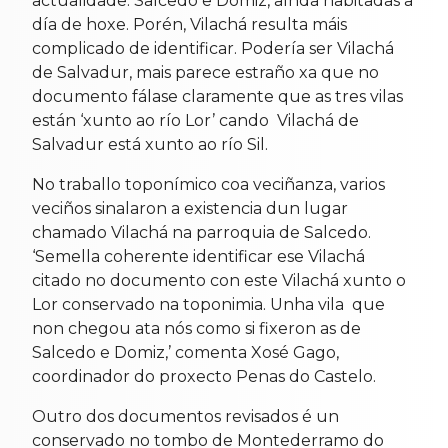
actualidade: Salcedo e Domiz, aínda habitadas a
día de hoxe. Porén, Vilachá resulta máis
complicado de identificar. Podería ser Vilachá
de Salvadur, mais parece estraño xa que no
documento fálase claramente que as tres vilas
están ‘xunto ao río Lor’ cando Vilachá de
Salvadur está xunto ao río Sil.
No traballo toponímico coa veciñanza, varios
veciños sinalaron a existencia dun lugar
chamado Vilachá na parroquia de Salcedo.
‘Semella coherente identificar ese Vilachá
citado no documento con este Vilachá xunto o
Lor conservado na toponimia. Unha vila que
non chegou ata nós como si fixeron as de
Salcedo e Domiz,’ comenta Xosé Gago,
coordinador do proxecto Penas do Castelo.
Outro dos documentos revisados é un
conservado no tombo de Montederramo do