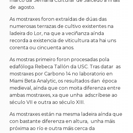
marco da ‘Semana Cultural’ de Salcedo a finais
de agosto.
As mostraxes foron extraídas de dúas das
numerosas terrazas de cultivo existentes na
ladeira do Lor, na que a veciñanza aínda
recorda a existencia de viticultura ata hai uns
corenta ou cincuenta anos.
As mostras primeiro foron procesadas pola
edafóloga Rebeca Tallón da USC. Tras datar as
mostraxes por Carbono 14 no laboratorio en
Miami Beta Analytic, os resultados dan época
medieval, aínda que con moita diferenza entre
ambas mostraxes, xa que unha adscríbese ao
século VII e outra ao século XIII.
As mostraxes están na mesma ladeira aínda que
con bastante diferenza en altura, unha máis
próxima ao río e outra máis cerca da