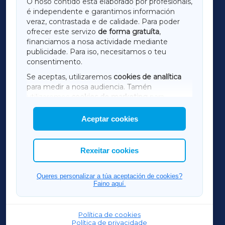
O noso contido está elaborado por profesionais,
é independente e garantimos información
LUGOXA
veraz, contrastada e de calidade. Para poder
ofrecer este servizo
de forma gratuíta
,
financiamos a nosa actividade mediante
TERRACHAXA
publicidade. Para iso, necesitamos o teu
consentimento.
SARRIAXA
Se aceptas, utilizaremos
cookies de analítica
para medir a nosa audiencia. Tamén
AMARIÑAXA
utilizaremos
cookies de marketing
para
mostrar publicidade de terceiros.
Aceptar cookies
RIBEIRASACRAXA
Así mesmo, podes personalizar a elección das
cookies que desexas permitir.
ACORUÑAXA
Rexeitar cookies
FERROLXA
Queres personalizar a túa aceptación de cookies?
Faino aquí.
OURENSEXA
Política de cookies
Política de privacidade