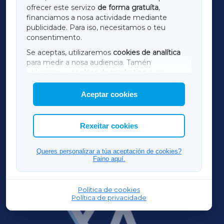
ofrecer este servizo
de forma gratuíta
,
financiamos a nosa actividade mediante
TERRACHAXA
publicidade. Para iso, necesitamos o teu
consentimento.
SARRIAXA
Se aceptas, utilizaremos
cookies de analítica
para medir a nosa audiencia. Tamén
AMARIÑAXA
utilizaremos
cookies de marketing
para
mostrar publicidade de terceiros.
Aceptar cookies
RIBEIRASACRAXA
Así mesmo, podes personalizar a elección das
cookies que desexas permitir.
ACORUÑAXA
Rexeitar cookies
FERROLXA
Queres personalizar a túa aceptación de cookies?
Faino aquí.
OURENSEXA
Política de cookies
Política de privacidade