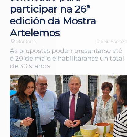
participar na 26ª
edición da Mostra
Artelemos
Monforte
RibeiraSacraXa
As propostas poden presentarse até
o 20 de maio e habilitaranse un total
de 30 stands