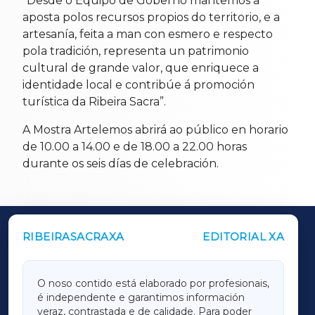
“Desde o Equipo de Goberno mantemos a
aposta polos recursos propios do territorio, e a
artesanía, feita a man con esmero e respecto
pola tradición, representa un patrimonio
cultural de grande valor, que enriquece a
identidade local e contribúe á promoción
turística da Ribeira Sacra”.
A Mostra Artelemos abrirá ao público en horario
de 10.00 a 14.00 e de 18.00 a 22.00 horas
durante os seis días de celebración.
RIBEIRASACRAXA
EDITORIAL XA
OUTROS PERIÓDICOS
GALICIAXA
O noso contido está elaborado por profesionais,
é independente e garantimos información
LUGOXA
veraz, contrastada e de calidade. Para poder