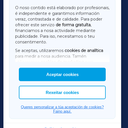
GALICIAXA
O noso contido está elaborado por profesionais,
é independente e garantimos información
LUGOXA
veraz, contrastada e de calidade. Para poder
ofrecer este servizo
de forma gratuíta
,
financiamos a nosa actividade mediante
TERRACHAXA
publicidade. Para iso, necesitamos o teu
consentimento.
SARRIAXA
Se aceptas, utilizaremos
cookies de analítica
para medir a nosa audiencia. Tamén
AMARIÑAXA
utilizaremos
cookies de marketing
para
mostrar publicidade de terceiros.
Aceptar cookies
RIBEIRASACRAXA
Así mesmo, podes personalizar a elección das
cookies que desexas permitir.
ACORUÑAXA
Rexeitar cookies
FERROLXA
Queres personalizar a túa aceptación de cookies?
Faino aquí.
OURENSEXA