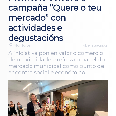
campaña “Quere o teu
mercado” con
actividades e
degustacións
Monforte
RibeiraSacraXa
A iniciativa pon en valor o comercio
de proximidade e reforza o papel do
mercado municipal como punto de
encontro social e económico