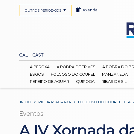
Axenda
OUTROS PERIÓDICOS
GAL
CAST
A PEROXA
A POBRA DE TRIVES
A POBRA DO B
ESGOS
FOLGOSO DO COUREL
MANZANEDA
PEREIRO DE AGUIAR
QUIROGA
RIBAS DE SIL
INICIO
>
RIBEIRASACRAXA
>
FOLGOSO DO COUREL
>
A 
Eventos
A IV Xornada da