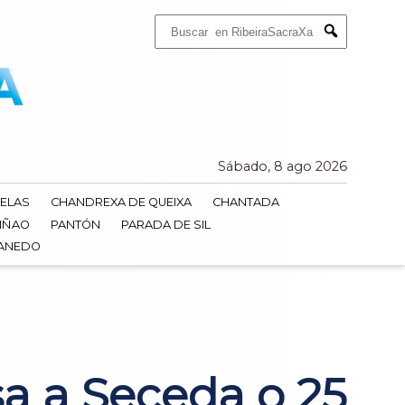
Buscar:
Submit
Sábado, 8 ago 2026
ELAS
CHANDREXA DE QUEIXA
CHANTADA
IÑAO
PANTÓN
PARADA DE SIL
DANEDO
sa a Seceda o 25