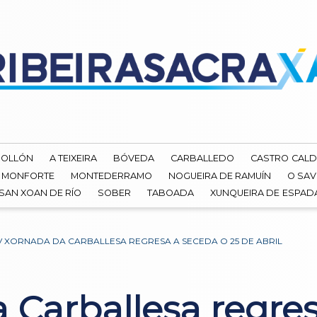
ROLLÓN
A TEIXEIRA
BÓVEDA
CARBALLEDO
CASTRO CALD
MONFORTE
MONTEDERRAMO
NOGUEIRA DE RAMUÍN
O SAV
SAN XOAN DE RÍO
SOBER
TABOADA
XUNQUEIRA DE ESPA
IV XORNADA DA CARBALLESA REGRESA A SECEDA O 25 DE ABRIL
 Carballesa regre