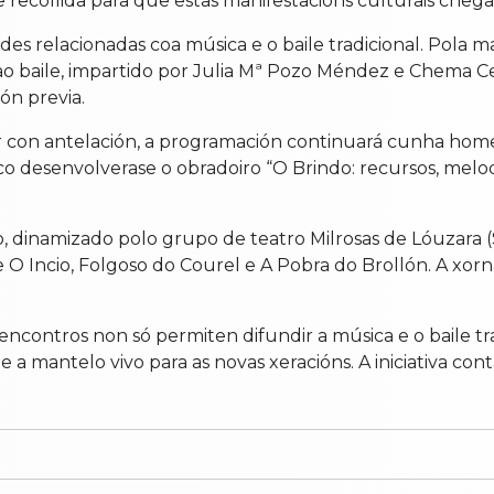
e recollida para que estas manifestacións culturais chega
des relacionadas coa música e o baile tradicional. Pola 
 ao baile, impartido por Julia Mª Pozo Méndez e Chema C
ón previa.
ar con antelación, a programación continuará cunha home
co desenvolverase o obradoiro “O Brindo: recursos, melodí
o, dinamizado polo grupo de teatro Milrosas de Lóuzara 
e O Incio, Folgoso do Courel e A Pobra do Brollón. A x
encontros non só permiten difundir a música e o baile 
e a mantelo vivo para as novas xeracións. A iniciativa co