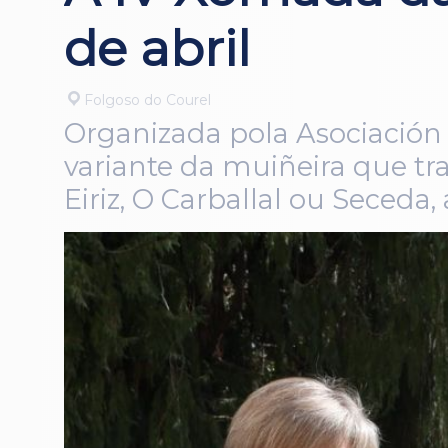
de abril
Folgoso do Courel
Organizada pola Asociación d
variante da muiñeira que tr
Eiriz, O Carballal ou Seceda,