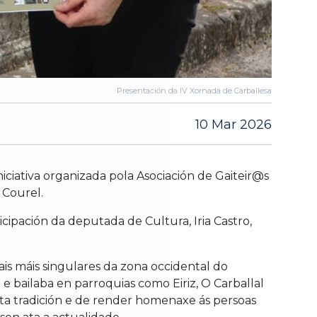
Presentación da IV Xornada de Carballesa
10 Mar 2026
niciativa organizada pola Asociación de Gaiteir@s
 Courel.
ipación da deputada de Cultura, Iria Castro,
is máis singulares da zona occidental do
e bailaba en parroquias como Eiriz, O Carballal
sta tradición e de render homenaxe ás persoas