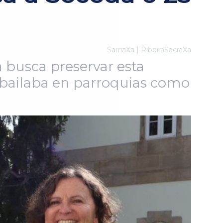
SarriaXa | RibeiraSacraXa
a busca preservar esta
e bailaba en parroquias como