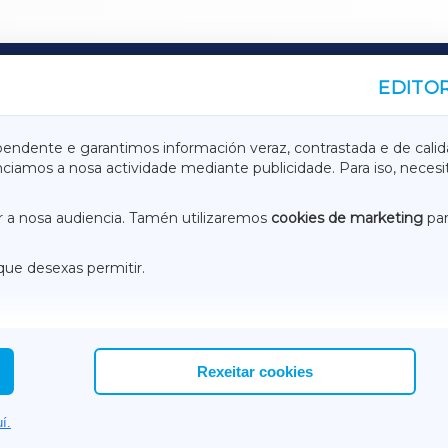
EDITOR
A
TERRACHAXA
pendente e garantimos información veraz, contrastada e de calid
anciamos a nosa actividade mediante publicidade. Para iso, neces
ASACRAXA
ACORUÑAXA
 a nosa audiencia. Tamén utilizaremos
cookies de marketing
par
que desexas permitir.
ACEBOOK
CONTACTO
NSTAGRAM
EMEROTECA
Rexeitar cookies
í.