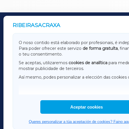
RIBEIRASACRAXA
OUTROS PERIÓDICOS
GALICIAXA
LUGOX
O noso contido está elaborado por profesionais, é inde
Para poder ofrecer este servizo
de forma gratuíta
, fin
AMARIÑAXA
RIBEIR
o teu consentimento.
OURENSEXA
Se aceptas, utilizaremos
cookies de analítica
para medir
mostrar publicidade de terceiros.
Así mesmo, podes personalizar a elección das cookies 
F
I
H
Aceptar cookies
Queres personalizar a túa aceptación de cookies? Faino aqu