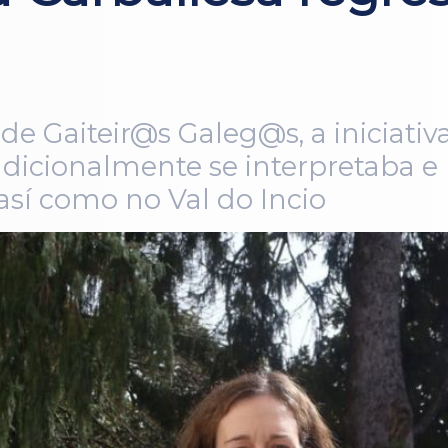
e Gaiteir@s Galeg@s, a iniciativ
adicionalmente se interpretaba 
 así como no Val do Incio