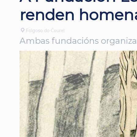
renden homenax
Folgoso do Courel
Ambas fundacións organizan e