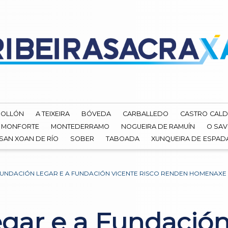
ROLLÓN
A TEIXEIRA
BÓVEDA
CARBALLEDO
CASTRO CALD
MONFORTE
MONTEDERRAMO
NOGUEIRA DE RAMUÍN
O SAV
SAN XOAN DE RÍO
SOBER
TABOADA
XUNQUEIRA DE ESPA
FUNDACIÓN LEGAR E A FUNDACIÓN VICENTE RISCO RENDEN HOMENAXE 
gar e a Fundación