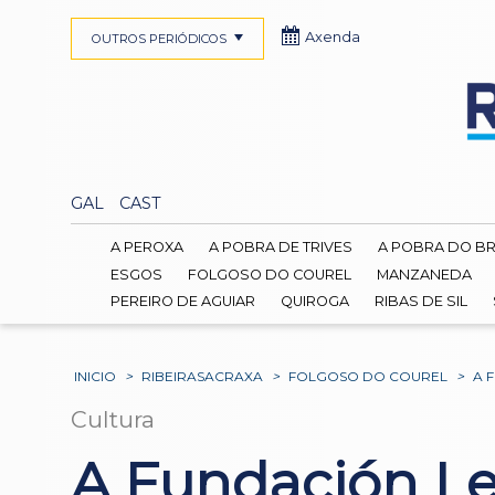
Axenda
OUTROS PERIÓDICOS
GAL
CAST
A PEROXA
A POBRA DE TRIVES
A POBRA DO B
ESGOS
FOLGOSO DO COUREL
MANZANEDA
PEREIRO DE AGUIAR
QUIROGA
RIBAS DE SIL
INICIO
>
RIBEIRASACRAXA
>
FOLGOSO DO COUREL
>
A 
Cultura
A Fundación Le