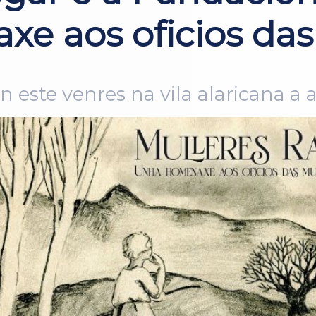
e aos oficios das
ste venres na vila alaricana a ac