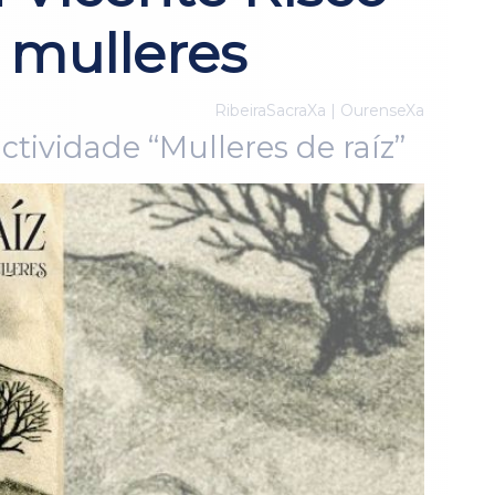
 mulleres
RibeiraSacraXa | OurenseXa
tividade “Mulleres de raíz”