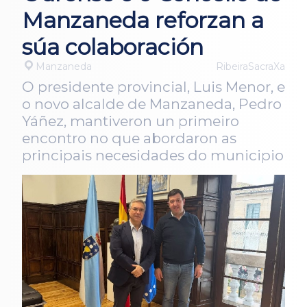
Manzaneda reforzan a
súa colaboración
Manzaneda
RibeiraSacraXa
O presidente provincial, Luis Menor, e
o novo alcalde de Manzaneda, Pedro
Yáñez, mantiveron un primeiro
encontro no que abordaron as
principais necesidades do municipio