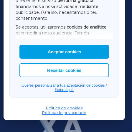
ofrecer este servizo
de forma gratuíta
,
financiamos a nosa actividade mediante
TERRACHAXA
publicidade. Para iso, necesitamos o teu
consentimento.
SARRIAXA
Se aceptas, utilizaremos
cookies de analítica
para medir a nosa audiencia. Tamén
AMARIÑAXA
utilizaremos
cookies de marketing
para
mostrar publicidade de terceiros.
Aceptar cookies
RIBEIRASACRAXA
Así mesmo, podes personalizar a elección das
cookies que desexas permitir.
ACORUÑAXA
Rexeitar cookies
FERROLXA
Queres personalizar a túa aceptación de cookies?
Faino aquí.
OURENSEXA
Política de cookies
Política de privacidade