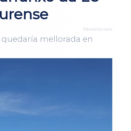
Ourense
RibeiraSacraXa
a quedaría mellorada en