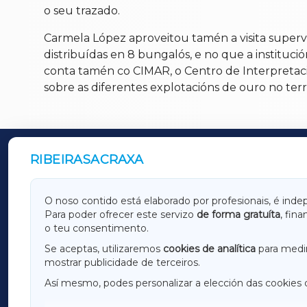
o seu trazado.
Carmela López aproveitou tamén a visita super
distribuídas en 8 bungalós, e no que a instituc
conta tamén co CIMAR, o Centro de Interpretaci
sobre as diferentes explotacións de ouro no ter
RIBEIRASACRAXA
OUTROS PERIÓDICOS
GALICIAXA
LUGOX
O noso contido está elaborado por profesionais, é inde
Para poder ofrecer este servizo
de forma gratuíta
, fin
AMARIÑAXA
RIBEIR
o teu consentimento.
OURENSEXA
Se aceptas, utilizaremos
cookies de analítica
para medir
mostrar publicidade de terceiros.
Así mesmo, podes personalizar a elección das cookies 
F