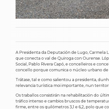
A Presidenta da Deputación de Lugo, Carmela Lóp
que conecta o val de Quiroga con Ourense. Ló
Social, Pablo Rivera Capó, e concelleiros e conce
concello porque comunica o núcleo urbano de Sa
Trátase, tal e como salientou a presidenta, du
relevancia turística moi importante, nun territo
Os traballos consistirán na rehabilitación do ú
tráfico intenso e cambios bruscos de temperatu
firme, entre os quilómetros 3,1 e 6,2, polo que