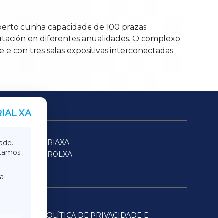
berto cunha capacidade de 100 prazas
eputación en diferentes anualidades. O complexo
e con tres salas expositivas interconectadas
IAL XA
SARRIAXA
ade.
itamos
FERROLXA
a
POLÍTICA DE PRIVACIDADE E