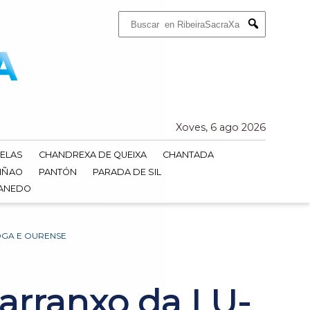
Buscar:
Submit
Xoves, 6 ago 2026
ELAS
CHANDREXA DE QUEIXA
CHANTADA
IÑAO
PANTÓN
PARADA DE SIL
DANEDO
OGA E OURENSE
arranxo da LU-