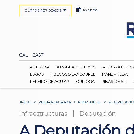
Axenda
OUTROS PERIÓDICOS
GAL
CAST
A PEROXA
A POBRA DE TRIVES
A POBRA DO B
ESGOS
FOLGOSO DO COUREL
MANZANEDA
PEREIRO DE AGUIAR
QUIROGA
RIBAS DE SIL
INICIO
>
RIBEIRASACRAXA
>
RIBAS DE SIL
>
A DEPUTACIÓ
|
Infraestructuras
Deputación
A Deputación d