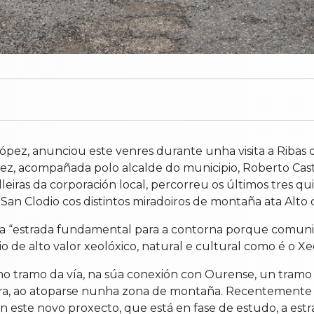
ez, anunciou este venres durante unha visita a Ribas de
pez, acompañada polo alcalde do municipio, Roberto Ca
lleiras da corporación local, percorreu os últimos tres q
n Clodio cos distintos miradoiros de montaña ata Alto 
nha “estrada fundamental para a contorna porque comuni
rio de alto valor xeolóxico, natural e cultural como é o
ltimo tramo da vía, na súa conexión con Ourense, un tra
ra, ao atoparse nunha zona de montaña. Recentemente a 
 con este novo proxecto, que está en fase de estudo, a e