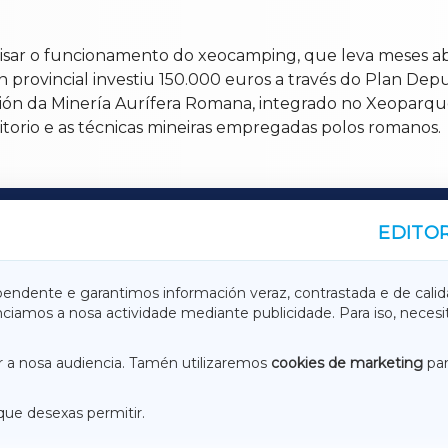
visar o funcionamento do xeocamping, que leva meses a
ión provincial investiu 150.000 euros a través do Plan D
ón da Minería Aurífera Romana, integrado no Xeoparque 
ritorio e as técnicas mineiras empregadas polos romanos.
EDITOR
A
TERRACHAXA
pendente e garantimos información veraz, contrastada e de calid
anciamos a nosa actividade mediante publicidade. Para iso, neces
ASACRAXA
ACORUÑAXA
 a nosa audiencia. Tamén utilizaremos
cookies de marketing
par
que desexas permitir.
ACEBOOK
CONTACTO