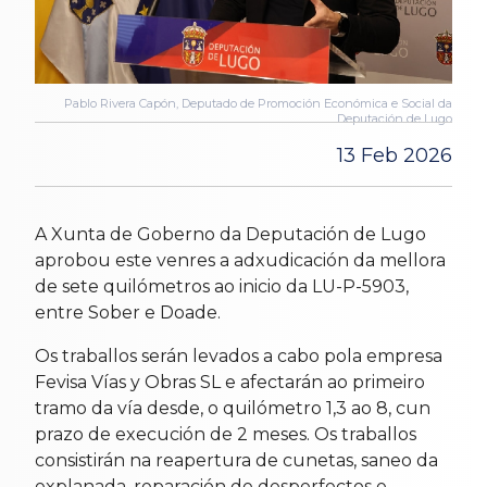
Pablo Rivera Capón, Deputado de Promoción Económica e Social da
Deputación de Lugo
13 Feb 2026
A Xunta de Goberno da Deputación de Lugo
aprobou este venres a adxudicación da mellora
de sete quilómetros ao inicio da LU-P-5903,
entre Sober e Doade.
Os traballos serán levados a cabo pola empresa
Fevisa Vías y Obras SL e afectarán ao primeiro
tramo da vía desde, o quilómetro 1,3 ao 8, cun
prazo de execución de 2 meses. Os traballos
consistirán na reapertura de cunetas, saneo da
explanada, reparación de desperfectos e