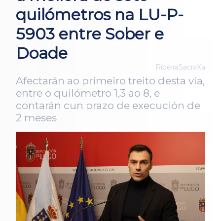
quilómetros na LU-P-
5903 entre Sober e
Doade
RibeiraSacraXa
Afectarán ao primeiro treito desta vía,
entre o quilómetro 1,3 ao 8, e
contarán cun prazo de execución de
2 meses