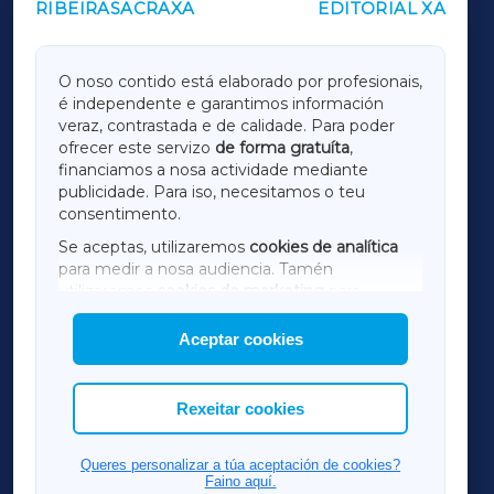
RIBEIRASACRAXA
EDITORIAL XA
OUTROS PERIÓDICOS
GALICIAXA
O noso contido está elaborado por profesionais,
é independente e garantimos información
LUGOXA
veraz, contrastada e de calidade. Para poder
ofrecer este servizo
de forma gratuíta
,
financiamos a nosa actividade mediante
TERRACHAXA
publicidade. Para iso, necesitamos o teu
consentimento.
SARRIAXA
Se aceptas, utilizaremos
cookies de analítica
para medir a nosa audiencia. Tamén
AMARIÑAXA
utilizaremos
cookies de marketing
para
mostrar publicidade de terceiros.
Aceptar cookies
RIBEIRASACRAXA
Así mesmo, podes personalizar a elección das
cookies que desexas permitir.
ACORUÑAXA
Rexeitar cookies
FERROLXA
Queres personalizar a túa aceptación de cookies?
Faino aquí.