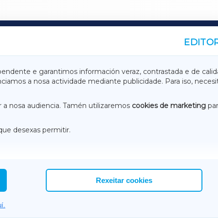
EDITOR
A
TERRACHAXA
pendente e garantimos información veraz, contrastada e de calid
anciamos a nosa actividade mediante publicidade. Para iso, neces
ASACRAXA
ACORUÑAXA
 a nosa audiencia. Tamén utilizaremos
cookies de marketing
par
que desexas permitir.
ACEBOOK
CONTACTO
NSTAGRAM
EMEROTECA
Rexeitar cookies
í.