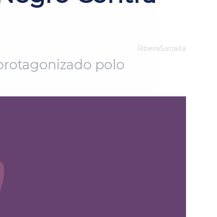
RibeiraSacraXa
 protagonizado polo