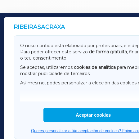
RIBEIRASACRAXA
OUTROS PERIÓDICOS
GALICIAXA
LUGOX
O noso contido está elaborado por profesionais, é inde
Para poder ofrecer este servizo
de forma gratuíta
, fin
AMARIÑAXA
RIBEIR
o teu consentimento.
OURENSEXA
Se aceptas, utilizaremos
cookies de analítica
para medir
mostrar publicidade de terceiros.
Así mesmo, podes personalizar a elección das cookies 
F
I
H
Aceptar cookies
Queres personalizar a túa aceptación de cookies? Faino aqu