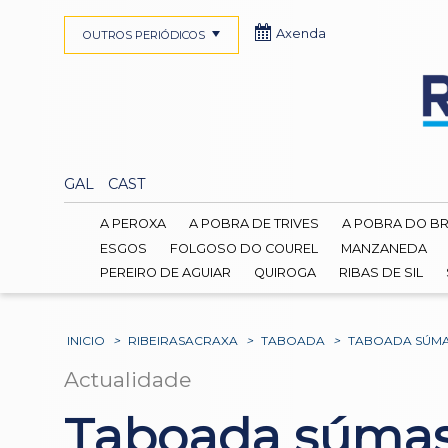
Axenda
OUTROS PERIÓDICOS
GAL
CAST
A PEROXA
A POBRA DE TRIVES
A POBRA DO B
ESGOS
FOLGOSO DO COUREL
MANZANEDA
PEREIRO DE AGUIAR
QUIROGA
RIBAS DE SIL
INICIO
>
RIBEIRASACRAXA
>
TABOADA
>
TABOADA SÚMAS
Actualidade
Taboada súmas