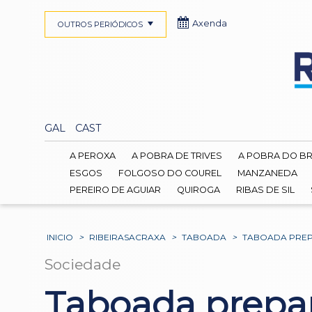
Axenda
OUTROS PERIÓDICOS
GAL
CAST
A PEROXA
A POBRA DE TRIVES
A POBRA DO B
ESGOS
FOLGOSO DO COUREL
MANZANEDA
PEREIRO DE AGUIAR
QUIROGA
RIBAS DE SIL
INICIO
>
RIBEIRASACRAXA
>
TABOADA
>
TABOADA PREPA
Sociedade
Taboada prepar