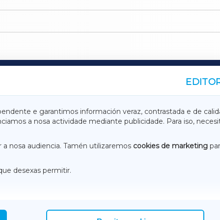
EDITOR
A
TERRACHAXA
pendente e garantimos información veraz, contrastada e de calid
anciamos a nosa actividade mediante publicidade. Para iso, neces
ASACRAXA
ACORUÑAXA
 a nosa audiencia. Tamén utilizaremos
cookies de marketing
par
que desexas permitir.
ACEBOOK
CONTACTO
NSTAGRAM
EMEROTECA