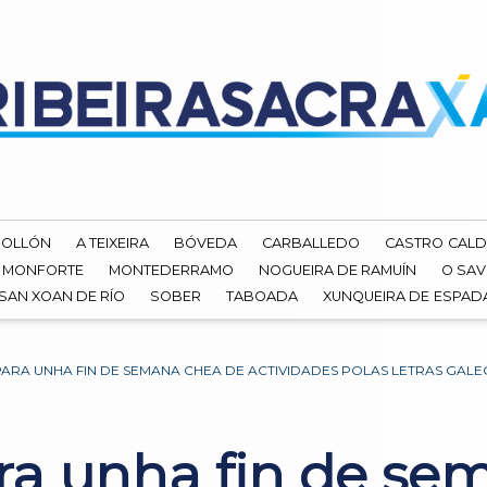
ROLLÓN
A TEIXEIRA
BÓVEDA
CARBALLEDO
CASTRO CALD
MONFORTE
MONTEDERRAMO
NOGUEIRA DE RAMUÍN
O SAV
SAN XOAN DE RÍO
SOBER
TABOADA
XUNQUEIRA DE ESPA
RA UNHA FIN DE SEMANA CHEA DE ACTIVIDADES POLAS LETRAS GALE
a unha fin de se