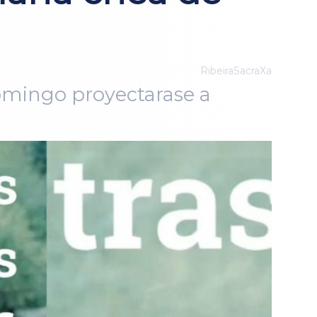
RibeiraSacraXa
omingo proyectarase a