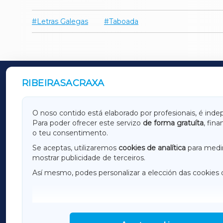
Letras Galegas
Taboada
RIBEIRASACRAXA
OUTROS PERIÓDICOS
GALICIAXA
LUGOX
O noso contido está elaborado por profesionais, é inde
Para poder ofrecer este servizo
de forma gratuíta
, fin
AMARIÑAXA
RIBEIR
o teu consentimento.
OURENSEXA
Se aceptas, utilizaremos
cookies de analítica
para medir
mostrar publicidade de terceiros.
Así mesmo, podes personalizar a elección das cookies 
F
I
H